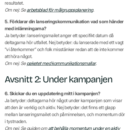
resultatet.
Om nej: Se
arbetsblad för målgruppsplanering
.
5. Förklarar din lanseringskommunikation vad som händer
med inlämningarna?
Ja betyder: lanseringsmailet anger ett specifikt datum då
deltagarna hör utfallet. Nej betyder: du lanserade med ett vagt
”vi återkommer” och folk misstänker redan att de inte kommer
att höra något.
Om nej: Se
paketet med kommunikationsmallar
.
Avsnitt 2: Under kampanjen
6. Skickar du en uppdatering mitt i kampanjen?
Ja betyder: deltagarna hör något under kampanjen som visar
att den är verklig och aktiv. Nej betyder: det finns ett glapp
mellan lanseringsmailet och påminnelsen, och momentum dör
i tystnaden.
Om nej: Se guiden om
att behålla momentum under en aktiv