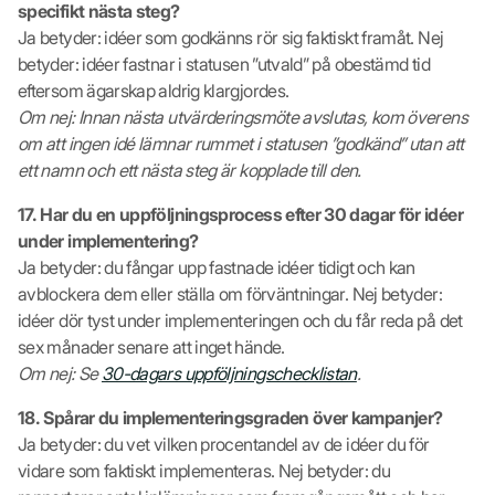
specifikt nästa steg?
Ja betyder: idéer som godkänns rör sig faktiskt framåt. Nej
betyder: idéer fastnar i statusen ”utvald” på obestämd tid
eftersom ägarskap aldrig klargjordes.
Om nej: Innan nästa utvärderingsmöte avslutas, kom överens
om att ingen idé lämnar rummet i statusen ”godkänd” utan att
ett namn och ett nästa steg är kopplade till den.
17. Har du en uppföljningsprocess efter 30 dagar för idéer
under implementering?
Ja betyder: du fångar upp fastnade idéer tidigt och kan
avblockera dem eller ställa om förväntningar. Nej betyder:
idéer dör tyst under implementeringen och du får reda på det
sex månader senare att inget hände.
Om nej: Se
30-dagars uppföljningschecklistan
.
18. Spårar du implementeringsgraden över kampanjer?
Ja betyder: du vet vilken procentandel av de idéer du för
vidare som faktiskt implementeras. Nej betyder: du