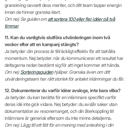
granskning oavsett dess meriter, och ditt team tappar energin
innan de hinner granska klart.
Om nej: Se guiden om
att sortera 100 eller fler idéer på två
timmar
.
11. Kan du vanligtvis slutföra utvärderingen inom två
veckor efter att en kampanj stängts?
Ja betyder: din process är tillräckligt effektiv för att behålla
momentum. Nej betyder: när du kommunicerar ett resultat har
deltagarna redan bestämt sig för att inget kommer att hända.
Om nej:
Sorteringsguiden
hjälper. Granska även om ditt
utvärderingsteam har rätt storlek för antalet inlämningar du får.
12. Dokumenterar du varför idéer avslogs, inte bara vilka?
Ja betyder: du kan berätta för en inlämnare specifikt varför
deras idé inte gick vidare. Nej betyder: du avslår saker utan
dokumentation av resonemanget, och din återkoppling till
inlämnare är generisk eftersom du inte minns detaljerna.
Om nej: Lägg till ett fält för en mening med anledning i din