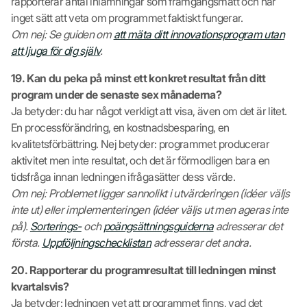
rapporterar antal inlämningar som framgångsmått och har
inget sätt att veta om programmet faktiskt fungerar.
Om nej: Se guiden om
att mäta ditt innovationsprogram utan
att ljuga för dig själv
.
19. Kan du peka på minst ett konkret resultat från ditt
program under de senaste sex månaderna?
Ja betyder: du har något verkligt att visa, även om det är litet.
En processförändring, en kostnadsbesparing, en
kvalitetsförbättring. Nej betyder: programmet producerar
aktivitet men inte resultat, och det är förmodligen bara en
tidsfråga innan ledningen ifrågasätter dess värde.
Om nej: Problemet ligger sannolikt i utvärderingen (idéer väljs
inte ut) eller implementeringen (idéer väljs ut men ageras inte
på).
Sorterings-
och
poängsättningsguiderna
adresserar det
första.
Uppföljningschecklistan
adresserar det andra.
20. Rapporterar du programresultat till ledningen minst
kvartalsvis?
Ja betyder: ledningen vet att programmet finns, vad det