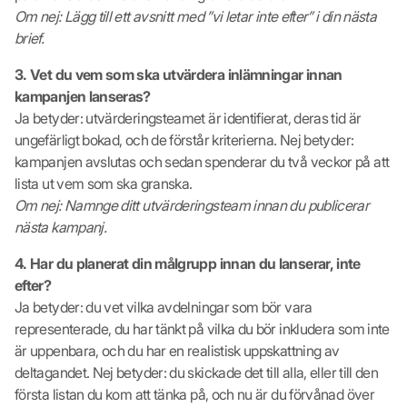
Om nej: Lägg till ett avsnitt med ”vi letar inte efter” i din nästa
brief.
3. Vet du vem som ska utvärdera inlämningar innan
kampanjen lanseras?
Ja betyder: utvärderingsteamet är identifierat, deras tid är
ungefärligt bokad, och de förstår kriterierna. Nej betyder:
kampanjen avslutas och sedan spenderar du två veckor på att
lista ut vem som ska granska.
Om nej: Namnge ditt utvärderingsteam innan du publicerar
nästa kampanj.
4. Har du planerat din målgrupp innan du lanserar, inte
efter?
Ja betyder: du vet vilka avdelningar som bör vara
representerade, du har tänkt på vilka du bör inkludera som inte
är uppenbara, och du har en realistisk uppskattning av
deltagandet. Nej betyder: du skickade det till alla, eller till den
första listan du kom att tänka på, och nu är du förvånad över