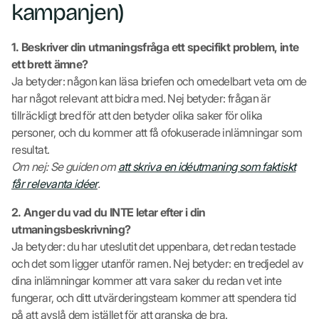
kampanjen)
1. Beskriver din utmaningsfråga ett specifikt problem, inte
ett brett ämne?
Ja betyder: någon kan läsa briefen och omedelbart veta om de
har något relevant att bidra med. Nej betyder: frågan är
tillräckligt bred för att den betyder olika saker för olika
personer, och du kommer att få ofokuserade inlämningar som
resultat.
Om nej: Se guiden om
att skriva en idéutmaning som faktiskt
får relevanta idéer
.
2. Anger du vad du INTE letar efter i din
utmaningsbeskrivning?
Ja betyder: du har uteslutit det uppenbara, det redan testade
och det som ligger utanför ramen. Nej betyder: en tredjedel av
dina inlämningar kommer att vara saker du redan vet inte
fungerar, och ditt utvärderingsteam kommer att spendera tid
på att avslå dem istället för att granska de bra.