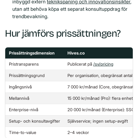
inbyggd extern
teknikspaning och innovationsinsikter
,
utan att behöva köpa ett separat konsultuppdrag för
trendbevakning.
Hur jämförs prissättningen?
Prissättningsdimension
Hives.co
Pristransparens
Publicerat på
/sv/pricing
Prissättningsgrund
Per organisation, obegränsat antal 
Ingångsnivå
7 000 kr/månad (Core, obegränsat an
Mellannivå
15 000 kr/månad (Pro): flera enheter
Enterprise-nivå
20 000 kr/månad (Enterprise): SSO,
Setup- och konsultavgifter
Självservice; ingen setup-avgift
Time-to-value
2–4 veckor