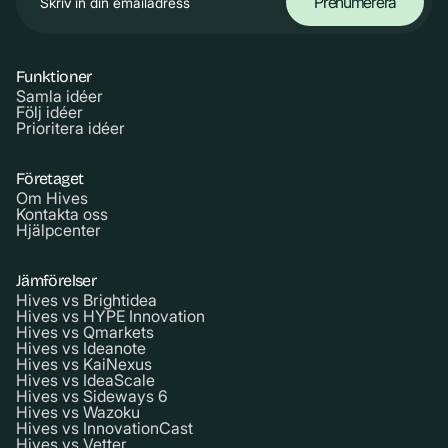
Funktioner
Samla idéer
Följ idéer
Prioritera idéer
Företaget
Om Hives
Kontakta oss
Hjälpcenter
Jämförelser
Hives vs Brightidea
Hives vs HYPE Innovation
Hives vs Qmarkets
Hives vs Ideanote
Hives vs KaiNexus
Hives vs IdeaScale
Hives vs Sideways 6
Hives vs Wazoku
Hives vs InnovationCast
Hives vs Vetter