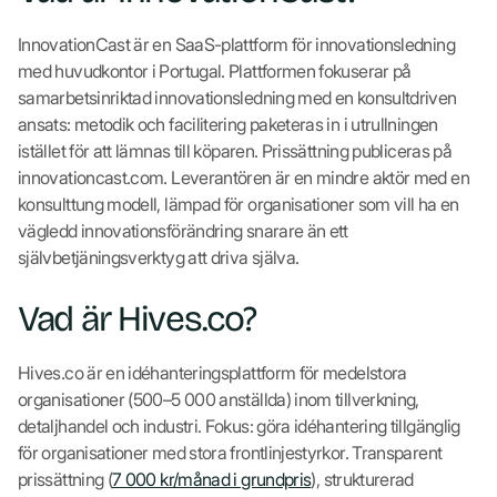
InnovationCast är en SaaS-plattform för innovationsledning
med huvudkontor i Portugal. Plattformen fokuserar på
samarbetsinriktad innovationsledning med en konsultdriven
ansats: metodik och facilitering paketeras in i utrullningen
istället för att lämnas till köparen. Prissättning publiceras på
innovationcast.com. Leverantören är en mindre aktör med en
konsulttung modell, lämpad för organisationer som vill ha en
vägledd innovationsförändring snarare än ett
självbetjäningsverktyg att driva själva.
Vad är Hives.co?
Hives.co är en idéhanteringsplattform för medelstora
organisationer (500–5 000 anställda) inom tillverkning,
detaljhandel och industri. Fokus: göra idéhantering tillgänglig
för organisationer med stora frontlinjestyrkor. Transparent
prissättning (
7 000 kr/månad i grundpris
), strukturerad