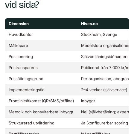
vid sida?
Dimension
Hives.co
Huvudkontor
Stockholm, Sverige
Målköpare
Medelstora organisationer (
Positionering
Självbetjäningsidéhantering
Pristransparens
Publicerat från 7 000 kr/må
Prissättningsgrund
Per organisation, obegränsa
Implementeringstid
2–4 veckor (självservice)
Frontlinjeåtkomst (QR/SMS/offline)
Inbyggt
Metodik och konsultarbete inbyggt
Nej (självbetjäning; expertstö
Strukturerad utvärdering
Ja (konfigurerbar scoring oc
Portföljhantering
Idéportföljfokus