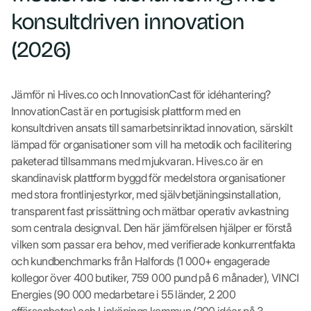
konsultdriven innovation
(2026)
Jämför ni Hives.co och InnovationCast för idéhantering?
InnovationCast är en portugisisk plattform med en
konsultdriven ansats till samarbetsinriktad innovation, särskilt
lämpad för organisationer som vill ha metodik och facilitering
paketerad tillsammans med mjukvaran. Hives.co är en
skandinavisk plattform byggd för medelstora organisationer
med stora frontlinjestyrkor, med självbetjäningsinstallation,
transparent fast prissättning och mätbar operativ avkastning
som centrala designval. Den här jämförelsen hjälper er förstå
vilken som passar era behov, med verifierade konkurrentfakta
och kundbenchmarks från Halfords (1 000+ engagerade
kollegor över 400 butiker, 759 000 pund på 6 månader), VINCI
Energies (90 000 medarbetare i 55 länder, 2 200
affärsenheter) och Linköpings kommun (200 idéer på 3