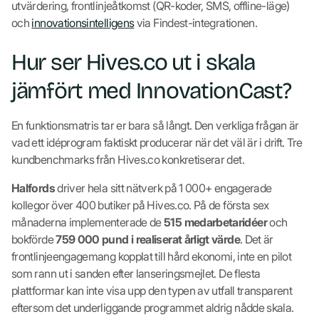
utvärdering, frontlinjeåtkomst (QR-koder, SMS, offline-läge)
och
innovationsintelligens
via Findest-integrationen.
Hur ser Hives.co ut i skala
jämfört med InnovationCast?
En funktionsmatris tar er bara så långt. Den verkliga frågan är
vad ett idéprogram faktiskt producerar när det väl är i drift. Tre
kundbenchmarks från Hives.co konkretiserar det.
Halfords
driver hela sitt nätverk på 1 000+ engagerade
kollegor över 400 butiker på Hives.co. På de första sex
månaderna implementerade de
515 medarbetaridéer
och
bokförde
759 000 pund i realiserat årligt värde
. Det är
frontlinjeengagemang kopplat till hård ekonomi, inte en pilot
som rann ut i sanden efter lanseringsmejlet. De flesta
plattformar kan inte visa upp den typen av utfall transparent
eftersom det underliggande programmet aldrig nådde skala.