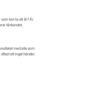
 som kan ta ett år? Är
rerar tänkandet.
esultatet med alla som
ftast att inget händer.