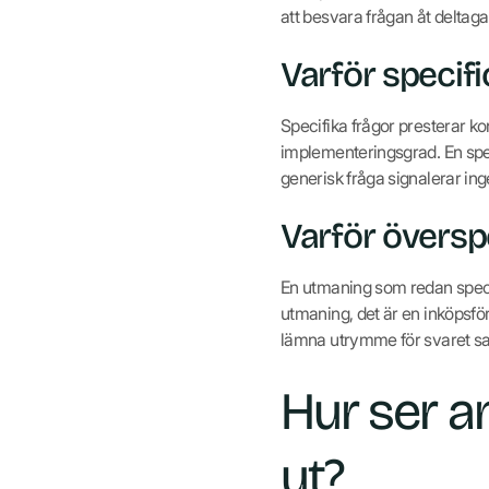
att besvara frågan åt deltaga
Varför specifi
Specifika frågor presterar k
implementeringsgrad. En speci
generisk fråga signalerar in
Varför översp
En utmaning som redan specifi
utmaning, det är en inköpsför
lämna utrymme för svaret sa
Hur ser a
ut?