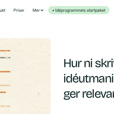
ukt
Priser
Mer
• Idéprogrammets startpaket
Hur ni skr
idéutmani
ger releva