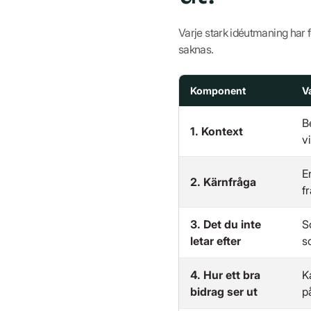
Varje stark idéutmaning har 
saknas.
Komponent
V
B
1. Kontext
v
E
2. Kärnfråga
f
3. Det du inte
S
letar efter
s
4. Hur ett bra
K
bidrag ser ut
p