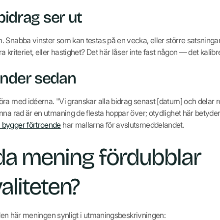
 bidrag ser ut
 Snabba vinster som kan testas på en vecka, eller större satsningar
 kriteriet, eller hastighet? Det här låser inte fast någon — det kalib
änder sedan
ra med idéerna. "Vi granskar alla bidrag senast [datum] och delar r
na rad är en utmaning de flesta hoppar över; otydlighet här betyder o
 bygger förtroende
har mallarna för avslutsmeddelandet.
da mening fördubblar
aliteten?
l den här meningen synligt i utmaningsbeskrivningen: