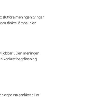
att slutföra meningen tvingar
n som tänkte lämna in en
 vi jobbar". Den meningen
en konkret begränsning
h anpassa språket till er