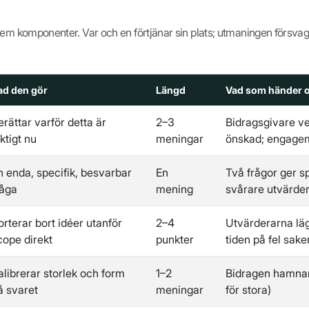
fem komponenter. Var och en förtjänar sin plats; utmaningen försv
ad den gör
Längd
Vad som händer 
erättar varför detta är
2–3
Bidragsgivare ve
iktigt nu
meningar
önskad; engagem
n enda, specifik, besvarbar
En
Två frågor ger sp
råga
mening
svårare utvärde
orterar bort idéer utanför
2–4
Utvärderarna läg
cope direkt
punkter
tiden på fel sake
alibrerar storlek och form
1–2
Bidragen hamnar 
å svaret
meningar
för stora)