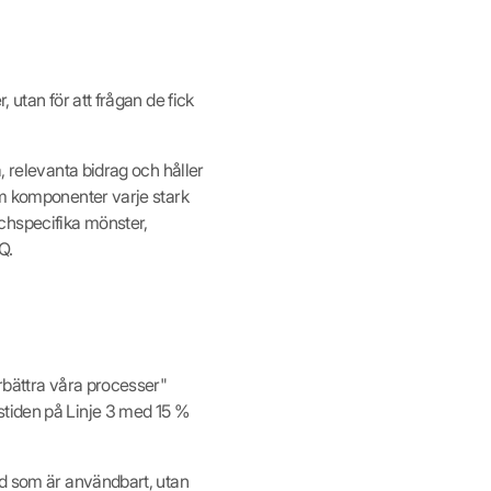
 utan för att frågan de fick
, relevanta bidrag och håller
em komponenter varje stark
chspecifika mönster,
Q.
örbättra våra processer"
stiden på Linje 3 med 15 %
ad som är användbart, utan