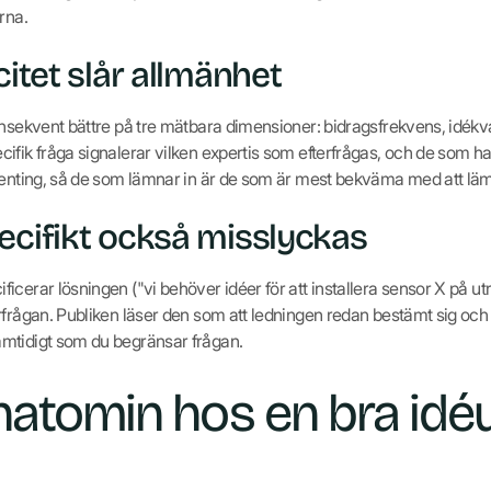
rna.
citet slår allmänhet
onsekvent bättre på tre mätbara dimensioner: bidragsfrekvens, idékva
fik fråga signalerar vilken expertis som efterfrågas, och de som har
genting, så de som lämnar in är de som är mest bekväma med att läm
ecifikt också misslyckas
cerar lösningen ("vi behöver idéer för att installera sensor X på ut
frågan. Publiken läser den som att ledningen redan bestämt sig och k
mtidigt som du begränsar frågan.
natomin hos en bra id