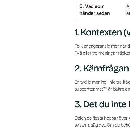
5. Vad som
A
händer sedan
å
1. Kontexten (v
Folk engagerar sig mer när de
Två eller tre meningar räcker
2. Kärnfrågan
En tydlig mening. Inte tre fr
supportteamet?" är bättre än
3. Det du inte 
Delen de flesta hoppar över,
system, säg det. Om du behöve