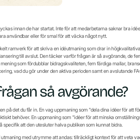
ckas innan de har startat. Inte för att medarbetarna saknar bra idéer,
ara användbar eller för smal för att väcka något nytt.
kelt ramverk för att skriva en idéutmaning som drar in högkvalitativa
ansering till avslut. Den täcker varför frågan är så avgörande, de f
mening som fördubblar bidragskvaliteten, fem färdiga mallar, brans
cering, vad du gör under den aktiva perioden samt en avslutande FA
 frågan så avgörande?
en på det du får in. En vag uppmaning som "dela dina idéer för att f
ktiskt behöver. En uppmaning som "idéer för att minska omställning
så specifik att den utesluter halva publiken som kunnat bidra.
 utmaning med utrymme att andas: tillräckligt kontext för att veta v