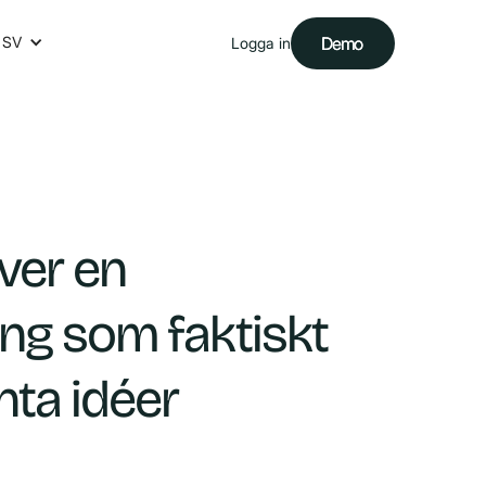
SV
Demo
Demo
Logga in
iver en
ng som faktiskt
nta idéer