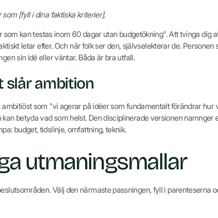
om [fyll i dina faktiska kriterier].
idéer som kan testas inom 60 dagar utan budgetökning". Att tvinga dig 
faktiskt letar efter. Och när folk ser den, självselekterar de. Persone
gen sin idé eller väntar. Båda är bra utfall.
t slår ambition
ot ambitiöst som "vi agerar på idéer som fundamentalt förändrar hur
n kan betyda vad som helst. Den disciplinerade versionen namnger 
a: budget, tidslinje, omfattning, teknik.
iga utmaningsmallar
beslutsområden. Välj den närmaste passningen, fyll i parenteserna oc