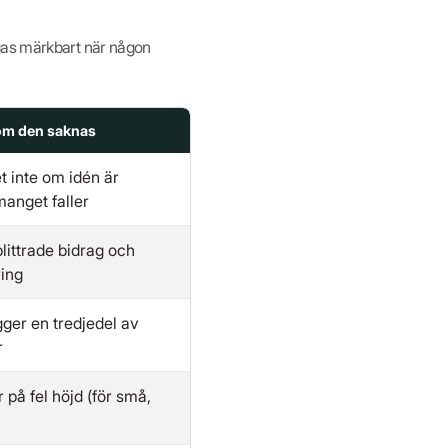
agas märkbart när någon
om den saknas
t inte om idén är
anget faller
littrade bidrag och
ring
ger en tredjedel av
r
på fel höjd (för små,