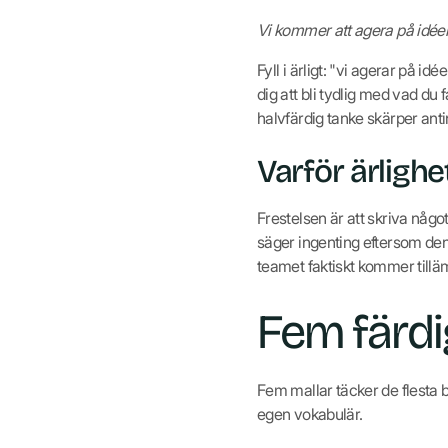
Vi kommer att agera på idéer s
Fyll i ärligt: "vi agerar på 
dig att bli tydlig med vad du 
halvfärdig tanke skärper antin
Varför ärlighe
Frestelsen är att skriva någ
säger ingenting eftersom de
teamet faktiskt kommer tillämp
Fem färd
Fem mallar täcker de flesta 
egen vokabulär.