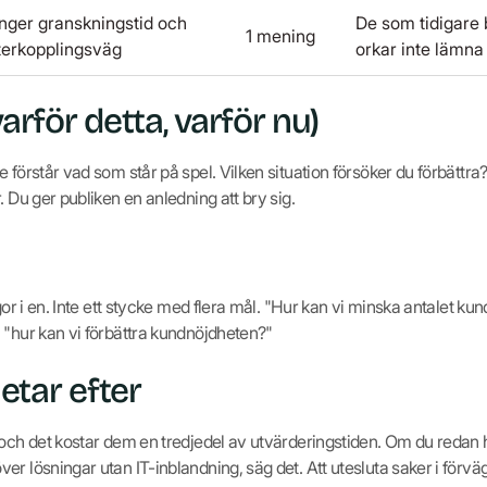
nger granskningstid och
De som tidigare 
1 mening
terkopplingsväg
orkar inte lämna 
arför detta, varför nu)
 förstår vad som står på spel. Vilken situation försöker du förbättra? 
. Du ger publiken en anledning att bry sig.
ågor i en. Inte ett stycke med flera mål. "Hur kan vi minska antalet 
 "hur kan vi förbättra kundnöjdheten?"
letar efter
 och det kostar dem en tredjedel av utvärderingstiden. Om du redan 
r lösningar utan IT-inblandning, säg det. Att utesluta saker i förväg 