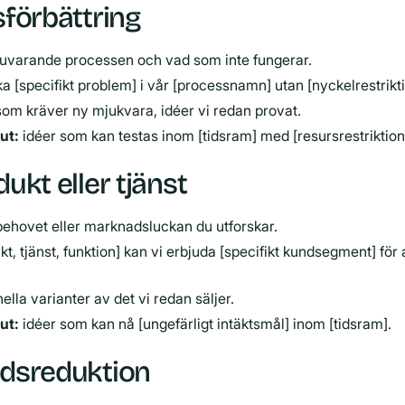
sförbättring
uvarande processen och vad som inte fungerar.
a [specifikt problem] i vår [processnamn] utan [nyckelrestrikt
som kräver ny mjukvara, idéer vi redan provat.
ut:
idéer som kan testas inom [tidsram] med [resursrestriktion
dukt eller tjänst
ehovet eller marknadsluckan du utforskar.
t, tjänst, funktion] kan vi erbjuda [specifikt kundsegment] för 
lla varianter av det vi redan säljer.
ut:
idéer som kan nå [ungefärligt intäktsmål] inom [tidsram].
adsreduktion