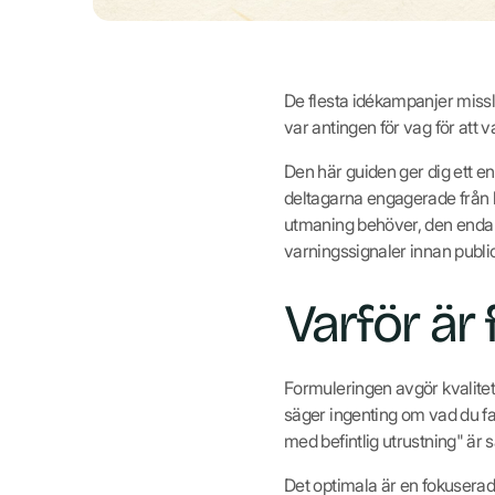
De flesta idékampanjer missly
var antingen för vag för att v
Den här guiden ger dig ett en
deltagarna engagerade från l
utmaning behöver, den enda 
varningssignaler innan publi
Varför är
Formuleringen avgör kvalitet
säger ingenting om vad du fa
med befintlig utrustning" är 
Det optimala är en fokuserad