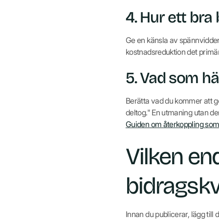
4. Hur ett bra
Ge en känsla av spännvidden.
kostnadsreduktion det primära
5. Vad som h
Berätta vad du kommer att gö
deltog." En utmaning utan den
Guiden om återkoppling som
Vilken en
bidragskv
Innan du publicerar, lägg til