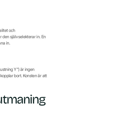
litet och
 den självselekterar in. En
na in.
rustning Y") är ingen
opplar bort. Konsten är att
éutmaning