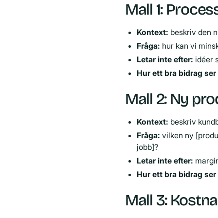
Mall 1: Proces
Kontext:
beskriv den n
Fråga:
hur kan vi minsk
Letar inte efter:
idéer 
Hur ett bra bidrag ser 
Mall 2: Ny pro
Kontext:
beskriv kundb
Fråga:
vilken ny [produk
jobb]?
Letar inte efter:
margine
Hur ett bra bidrag ser 
Mall 3: Kostn