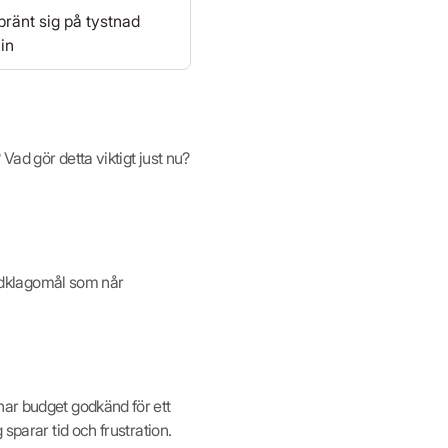
bränt sig på tystnad
in
Vad gör detta viktigt just nu?
kundklagomål som når
har budget godkänd för ett
sparar tid och frustration.