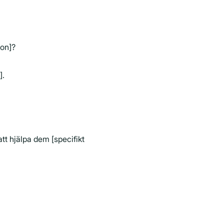
ion]?
].
att hjälpa dem [specifikt