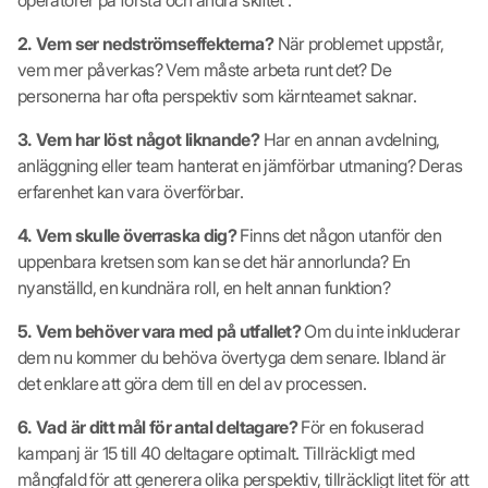
2. Vem ser nedströmseffekterna?
När problemet uppstår,
vem mer påverkas? Vem måste arbeta runt det? De
personerna har ofta perspektiv som kärnteamet saknar.
3. Vem har löst något liknande?
Har en annan avdelning,
anläggning eller team hanterat en jämförbar utmaning? Deras
erfarenhet kan vara överförbar.
4. Vem skulle överraska dig?
Finns det någon utanför den
uppenbara kretsen som kan se det här annorlunda? En
nyanställd, en kundnära roll, en helt annan funktion?
5. Vem behöver vara med på utfallet?
Om du inte inkluderar
dem nu kommer du behöva övertyga dem senare. Ibland är
det enklare att göra dem till en del av processen.
6. Vad är ditt mål för antal deltagare?
För en fokuserad
kampanj är 15 till 40 deltagare optimalt. Tillräckligt med
mångfald för att generera olika perspektiv, tillräckligt litet för att