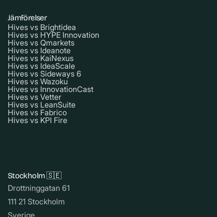
Jämförelser
Hives vs Brightidea
Hives vs HYPE Innovation
Hives vs Qmarkets
Hives vs Ideanote
Hives vs KaiNexus
Hives vs IdeaScale
Hives vs Sideways 6
Hives vs Wazoku
Hives vs InnovationCast
Hives vs Vetter
Hives vs LeanSuite
Hives vs Fabrico
Hives vs KPI Fire
Stockholm 🇸🇪
Drottninggatan 61
111 21 Stockholm
Sverige