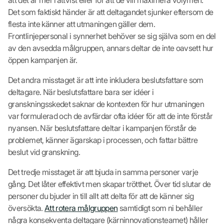
Det som faktiskt händer är att deltagandet sjunker eftersom de
flesta inte känner att utmaningen gäller dem.
Frontlinjepersonal i synnerhet behöver se sig själva som en del
av den avsedda målgruppen, annars deltar de inte oavsett hur
öppen kampanjen är.
Det andra misstaget är att inte inkludera beslutsfattare som
deltagare. När beslutsfattare bara ser idéer i
granskningsskedet saknar de kontexten för hur utmaningen
var formulerad och de avfärdar ofta idéer för att de inte förstår
nyansen. När beslutsfattare deltar i kampanjen förstår de
problemet, känner ägarskap i processen, och fattar bättre
beslut vid granskning.
Det tredje misstaget är att bjuda in samma personer varje
gång. Det låter effektivt men skapar trötthet. Över tid slutar de
personer du bjuder in till allt att delta för att de känner sig
översökta.
Att rotera målgruppen
samtidigt som ni behåller
några konsekventa deltagare (kärninnovationsteamet) håller