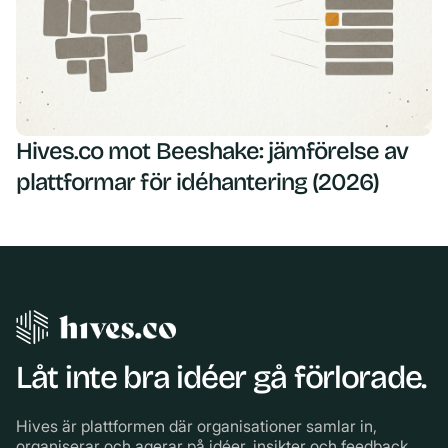
Hives.co mot Beeshake: jämförelse av
plattformar för idéhantering (2026)
Låt inte bra idéer gå förlorade.
Hives är plattformen där organisationer samlar in,
organiserar och agerar på idéer, insikter och feedback