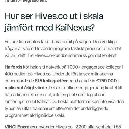
Hur ser Hives.co ut i skala
jämfört med KaiNexus?
En funktionsmatris tar er bara en bit på vägen. Den verkliga
frågan är vad ett levande program faktiskt producerar när det
väl är i drift. Tre Hives.co-kundbenchmarks gör det konkret.
Halfords
kör hela sitt nätverk på 1 000+ engagerade kollegor i
400 butiker på Hives.co. Under de första sex månaderna
genomförde de
515 kollegaidéer
och bokade in
£759 000 i
realiserat årligt värde
. Det är frontline-engagemang knutet till
hårda finansiella resultat, inte en pilot som dog ut när
lanseringsmejlet kallnat. De flesta plattformar kan inte visa den
typen av utfall transparent eftersom det underliggande
programmet aldrig nådde skala.
VINCI Energies
använder Hives.co i 2 200 affärsenheter i 55