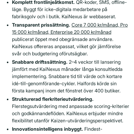
Komplett frontlinjeåtkomst.
QR-koder, SMS, offline-
läge. Byggt för icke-digitala medarbetare på
fabriksgolv och i butik. KaiNexus är webbaserat.
Transparent prissättning.
Core 7 000 kr/månad, Pro
15 000 kr/månad, Enterprise 20 000 kr/månad
publicerat öppet med obegränsade användare.
KaiNexus offereras anpassat, vilket gör jämförelse
svår och budgetering oförutsägbar.
Snabbare driftssättning.
2–4 veckor till lansering
jämfört med KaiNexus månader långa konsultledda
implementering. Snabbare tid till värde och kortare
idé-till-genomförande-cykler. Halfords körde sin
första kampanj inom det fönstret över 400 butiker.
Strukturerad flerkriterieutvärdering.
Flerstegsutvärdering med anpassade scoring-kriterier
och godkännandeflöden. KaiNexus erbjuder mindre
flexibilitet utanför Kaizen-utvärderingsperspektivet.
Innovationsintelligens inbyggt.
Findest-