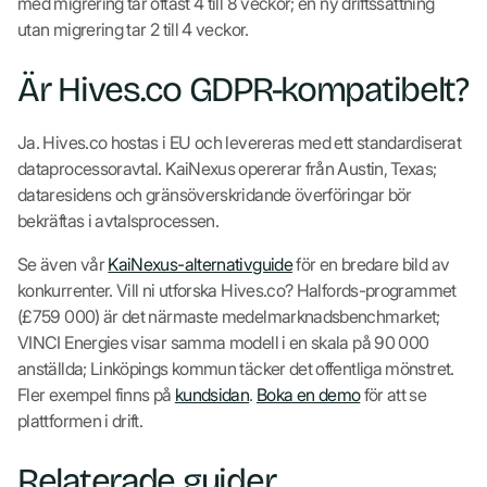
med migrering tar oftast 4 till 8 veckor; en ny driftssättning
utan migrering tar 2 till 4 veckor.
Är Hives.co GDPR-kompatibelt?
Ja. Hives.co hostas i EU och levereras med ett standardiserat
dataprocessoravtal. KaiNexus opererar från Austin, Texas;
dataresidens och gränsöverskridande överföringar bör
bekräftas i avtalsprocessen.
Se även vår
KaiNexus-alternativguide
för en bredare bild av
konkurrenter. Vill ni utforska Hives.co? Halfords-programmet
(£759 000) är det närmaste medelmarknadsbenchmarket;
VINCI Energies visar samma modell i en skala på 90 000
anställda; Linköpings kommun täcker det offentliga mönstret.
Fler exempel finns på
kundsidan
.
Boka en demo
för att se
plattformen i drift.
Relaterade guider