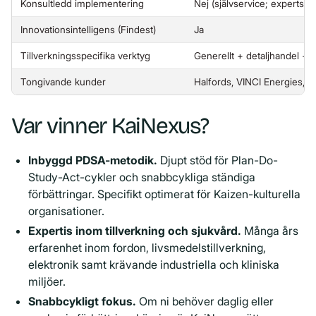
Konsultledd implementering
Nej (självservice; expertstöd 
Innovationsintelligens (Findest)
Ja
Tillverkningsspecifika verktyg
Generellt + detaljhandel + o
Tongivande kunder
Halfords, VINCI Energies,
Var vinner KaiNexus?
Inbyggd PDSA-metodik.
Djupt stöd för Plan-Do-
Study-Act-cykler och snabbcykliga ständiga
förbättringar. Specifikt optimerat för Kaizen-kulturella
organisationer.
Expertis inom tillverkning och sjukvård.
Många års
erfarenhet inom fordon, livsmedelstillverkning,
elektronik samt krävande industriella och kliniska
miljöer.
Snabbcykligt fokus.
Om ni behöver daglig eller