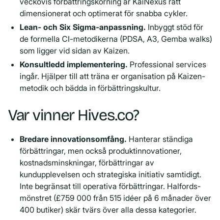
veckovis förbättringskörning är KaiNexus rätt
dimensionerat och optimerat för snabba cykler.
Lean- och Six Sigma-anpassning.
Inbyggt stöd för
de formella CI-metodikerna (PDSA, A3, Gemba walks)
som ligger vid sidan av Kaizen.
Konsultledd implementering.
Professional services
ingår. Hjälper till att träna er organisation på Kaizen-
metodik och bädda in förbättringskultur.
Var vinner Hives.co?
Bredare innovationsomfång.
Hanterar ständiga
förbättringar, men också produktinnovationer,
kostnadsminskningar, förbättringar av
kundupplevelsen och strategiska initiativ samtidigt.
Inte begränsat till operativa förbättringar. Halfords-
mönstret (£759 000 från 515 idéer på 6 månader över
400 butiker) skär tvärs över alla dessa kategorier.