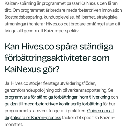
Kaizen-spårning är programmet passar KaiNexus den fåran
tätt. Om programmet är bredare medarbetardriven innovation
(kostnadsbesparing, kundupplevelse, hållbarhet, strategiska
utmaningar) hanterar Hives.co det bredare omfånget utan att
tvinga allt genom ett Kaizen-perspektiv.
Kan Hives.co spåra ständiga
förbättringsaktiviteter som
KaiNexus gör?
Ja. Hives.co stödjer flerstegsutvärderingsflöden,
genomförandeuppföljning och påverkansrapportering. Se
programvara för ständiga förbättringar inom tillverkning
och
guiden till medarbetardriven kontinuerlig förbättring
för hur
programmets ramverk fungerar i praktiken.
Guiden om att
digitalisera er Kaizen-process
täcker det specifika Kaizen-
mönstret.