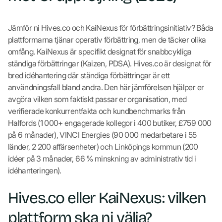
Jämför ni Hives.co och KaiNexus för förbättringsinitiativ? Båda
plattformarna tjänar operativ förbättring, men de täcker olika
omfång. KaiNexus är specifikt designat för snabbcykliga
ständiga förbättringar (Kaizen, PDSA). Hives.co är designat för
bred idéhantering där ständiga förbättringar är ett
användningsfall bland andra. Den här jämförelsen hjälper er
avgöra vilken som faktiskt passar er organisation, med
verifierade konkurrentfakta och kundbenchmarks från
Halfords (1 000+ engagerade kollegor i 400 butiker, £759 000
på 6 månader), VINCI Energies (90 000 medarbetare i 55
länder, 2 200 affärsenheter) och Linköpings kommun (200
idéer på 3 månader, 66 % minskning av administrativ tid i
idéhanteringen).
Hives.co eller KaiNexus: vilken
plattform ska ni välja?