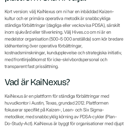
Kort version: välj KaiNexus om ni har en inbäddad Kaizen-
kultur och er primära operativa metodik är snabbcykliga
ständiga förbättringar (dagliga eller veckovisa PDSA), särskilt
inom sjukvård eller tillverkning. Välj Hives.co om ni är en
medelstor organisation (500–5 000 anställda) som kör bredare
idéhantering över operativa förbättringar,
kostnadsminskningar, kundupplevelse och strategiska initiativ,
med frontlinjeåtkomst för icke-skrivbordspersonal och
transparent fast prissättning.
Vad är KaiNexus?
KaiNexus är en plattform för ständiga förbättringar med
huvudkontor i Austin, Texas, grundad 2012. Plattformen
fokuserar specifikt på Kaizen-, Lean- och Six Sigma-
metodiker, med snabbcyklig körning av PDSA-cykler (Plan-
Do-Study-Act). KaiNexus är byggt för organisationer med djupt