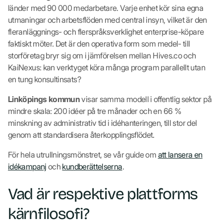
länder med 90 000 medarbetare. Varje enhet kör sina egna
utmaningar och arbetsflöden med central insyn, vilket är den
fleranläggnings- och flerspråksverklighet enterprise-köpare
faktiskt möter. Det är den operativa form som medel- till
storföretag bryr sig om i jämförelsen mellan Hives.co och
KaiNexus: kan verktyget köra många program parallellt utan
en tung konsultinsats?
Linköpings kommun
visar samma modell i offentlig sektor på
mindre skala: 200 idéer på tre månader och en 66 %
minskning av administrativ tid i idéhanteringen, till stor del
genom att standardisera återkopplingsflödet.
För hela utrullningsmönstret, se vår guide om
att lansera en
idékampanj
och
kundberättelserna
.
Vad är respektive plattforms
kärnfilosofi?