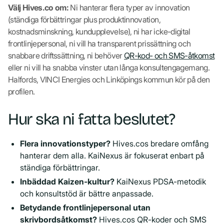
Välj Hives.co om:
Ni hanterar flera typer av innovation
(ständiga förbättringar plus produktinnovation,
kostnadsminskning, kundupplevelse), ni har icke-digital
frontlinjepersonal, ni vill ha transparent prissättning och
snabbare driftssättning, ni behöver
QR-kod- och SMS-åtkomst
eller ni vill ha snabba vinster utan långa konsultengagemang.
Halfords, VINCI Energies och Linköpings kommun kör på den
profilen.
Hur ska ni fatta beslutet?
Flera innovationstyper?
Hives.cos bredare omfång
hanterar dem alla. KaiNexus är fokuserat enbart på
ständiga förbättringar.
Inbäddad Kaizen-kultur?
KaiNexus PDSA-metodik
och konsultstöd är bättre anpassade.
Betydande frontlinjepersonal utan
skrivbordsåtkomst?
Hives.cos QR-koder och SMS