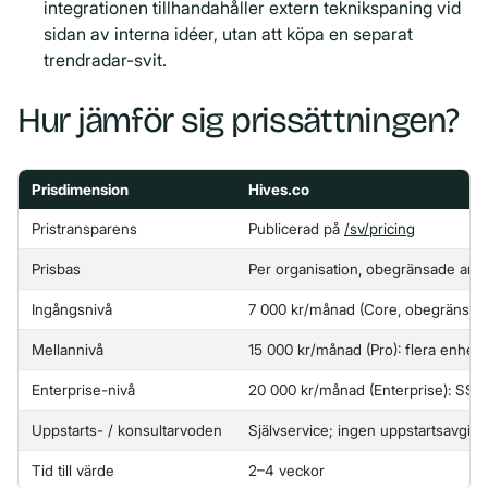
integrationen tillhandahåller extern teknikspaning vid
sidan av interna idéer, utan att köpa en separat
trendradar-svit.
Hur jämför sig prissättningen?
Prisdimension
Hives.co
Pristransparens
Publicerad på
/sv/pricing
Prisbas
Per organisation, obegränsade anv
Ingångsnivå
7 000 kr/månad (Core, obegränsad
Mellannivå
15 000 kr/månad (Pro): flera enhet
Enterprise-nivå
20 000 kr/månad (Enterprise): SSO
Uppstarts- / konsultarvoden
Självservice; ingen uppstartsavgift
Tid till värde
2–4 veckor