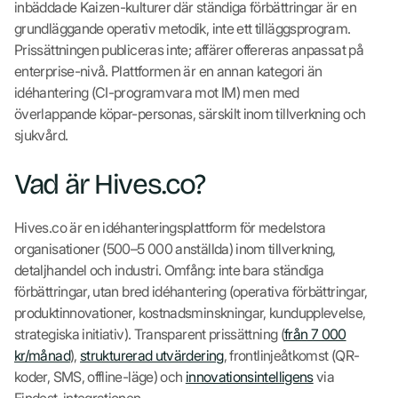
inbäddade Kaizen-kulturer där ständiga förbättringar är en
grundläggande operativ metodik, inte ett tilläggsprogram.
Prissättningen publiceras inte; affärer offereras anpassat på
enterprise-nivå. Plattformen är en annan kategori än
idéhantering (CI-programvara mot IM) men med
överlappande köpar-personas, särskilt inom tillverkning och
sjukvård.
Vad är Hives.co?
Hives.co är en idéhanteringsplattform för medelstora
organisationer (500–5 000 anställda) inom tillverkning,
detaljhandel och industri. Omfång: inte bara ständiga
förbättringar, utan bred idéhantering (operativa förbättringar,
produktinnovationer, kostnadsminskningar, kundupplevelse,
strategiska initiativ). Transparent prissättning (
från 7 000
kr/månad
),
strukturerad utvärdering
, frontlinjeåtkomst (QR-
koder, SMS, offline-läge) och
innovationsintelligens
via
Findest-integrationen.