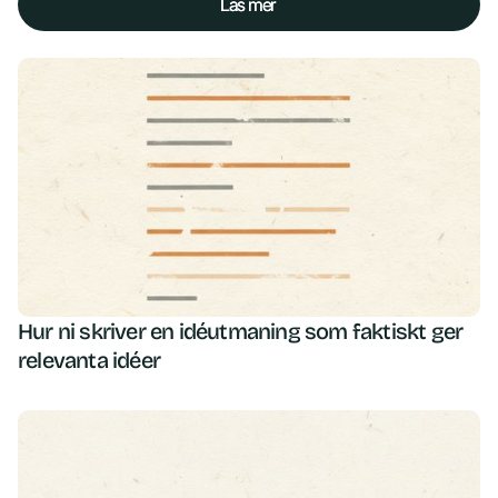
Läs mer
Läs mer
Hur ni skriver en idéutmaning som faktiskt ger
relevanta idéer