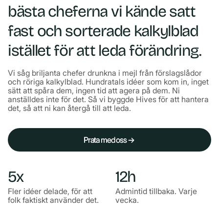
bästa cheferna vi kände satt
fast och sorterade kalkylblad
istället för att leda förändring.
Vi såg briljanta chefer drunkna i mejl från förslagslådor
och röriga kalkylblad. Hundratals idéer som kom in, inget
sätt att spåra dem, ingen tid att agera på dem. Ni
anställdes inte för det. Så vi byggde Hives för att hantera
det, så att ni kan återgå till att leda.
Prata med oss →
Prata med oss →
5x
12h
Fler idéer delade, för att
Admintid tillbaka. Varje
folk faktiskt använder det.
vecka.