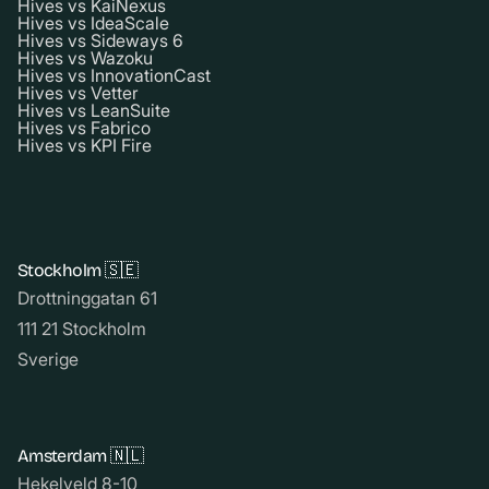
Hives vs KaiNexus
Hives vs IdeaScale
Hives vs Sideways 6
Hives vs Wazoku
Hives vs InnovationCast
Hives vs Vetter
Hives vs LeanSuite
Hives vs Fabrico
Hives vs KPI Fire
Stockholm 🇸🇪
Drottninggatan 61
111 21 Stockholm
Sverige
Amsterdam 🇳🇱
Hekelveld 8-10