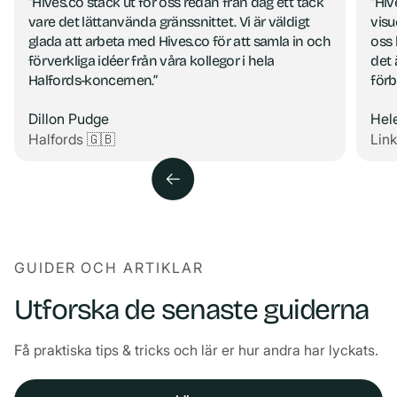
”Hives.co stack ut för oss redan från dag ett tack
”Hiv
vare det lättanvända gränssnittet. Vi är väldigt
visu
glada att arbeta med Hives.co för att samla in och
oss 
förverkliga idéer från våra kollegor i hela
det 
Halfords-koncernen.”
förb
Dillon Pudge
Hel
Halfords 🇬🇧
Lin
GUIDER OCH ARTIKLAR
Utforska de senaste guiderna
Få praktiska tips & tricks och lär er hur andra har lyckats.