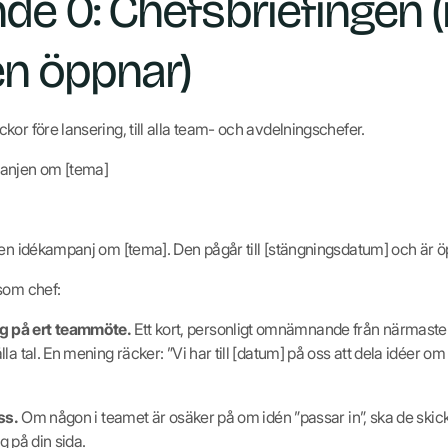
e 0: Chefsbriefingen (
n öppnar)
kor före lansering, till alla team- och avdelningschefer.
panjen om [tema]
 en idékampanj om [tema]. Den pågår till [stängningsdatum] och är ö
som chef:
g på ert teammöte.
Ett kort, personligt omnämnande från närmaste 
a tal. En mening räcker: ”Vi har till [datum] på oss att dela idéer om
ss.
Om någon i teamet är osäker på om idén ”passar in”, ska de skic
ng på din sida.