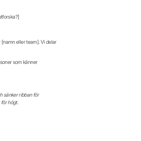
utforska?]
 [namn eller team]. Vi delar
 personer som känner
ch sänker ribban för
för högt.