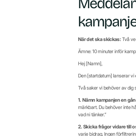
Meddeland
kampanje
När det ska skickas:
Två vec
Ämne: 10 minuter inför kam
Hej [Namn],
Den [startdatum] lanserar vi
Två saker vi behöver av dig 
1. Nämn kampanjen en gån
märkbart. Du behöver inte håll
vad ni tänker.”
2. Skicka frågor vidare till o
varje bidrag. Ingen förfiltreri