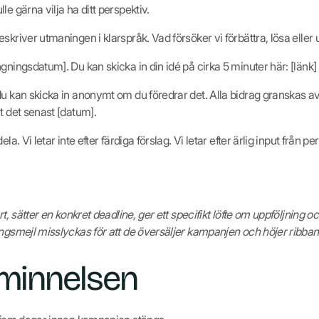
e gärna vilja ha ditt perspektiv.
skriver utmaningen i klarspråk. Vad försöker vi förbättra, lösa eller 
gningsdatum]. Du kan skicka in din idé på cirka 5 minuter här: [länk]
du kan skicka in anonymt om du föredrar det. Alla bidrag granskas av
t det senast [datum].
ela. Vi letar inte efter färdiga förslag. Vi letar efter ärlig input från
rt, sätter en konkret deadline, ger ett specifikt löfte om uppföljning o
ngsmejl misslyckas för att de översäljer kampanjen och höjer ribban 
åminnelsen