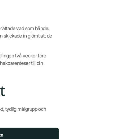
 berättade vad som hände.
m skickade in glömt att de
efingen två veckor före
hakparenteser till din
t
t, tydlig målgrupp och
te