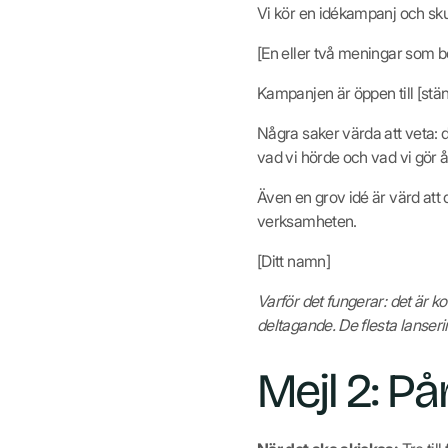
Vi kör en idékampanj och skull
[En eller två meningar som be
Kampanjen är öppen till [stän
Några saker värda att veta: 
vad vi hörde och vad vi gör å
Även en grov idé är värd att d
verksamheten.
[Ditt namn]
Varför det fungerar: det är ko
deltagande. De flesta lanseri
Mejl 2: P