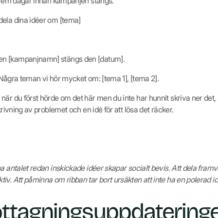
l fem dagar innan kampanjen stängs.
dela dina idéer om [tema]
n [kampanjnamn] stängs den [datum].
r. Några teman vi hör mycket om: [tema 1], [tema 2].
när du först hörde om det här men du inte har hunnit skriva ner det,
krivning av problemet och en idé för att lösa det räcker.
a antalet redan inskickade idéer skapar socialt bevis. Att dela fram
v. Att påminna om ribban tar bort ursäkten att inte ha en polerad id
ottagningsuppdatering