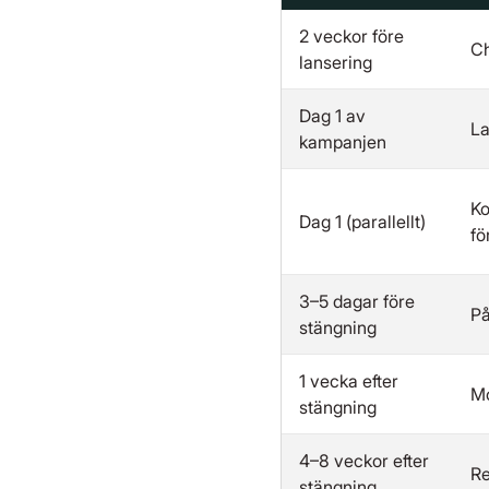
2 veckor före
Ch
lansering
Dag 1 av
La
kampanjen
Ko
Dag 1 (parallellt)
fö
3–5 dagar före
På
stängning
1 vecka efter
Mo
stängning
4–8 veckor efter
Re
stängning