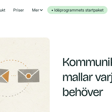
ukt
Priser
Mer
• Idéprogrammets startpaket
Kommunika
mallar va
behöver