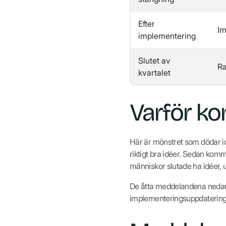
Efter
Im
implementering
Slutet av
Ra
kvartalet
Varför k
Här är mönstret som dödar id
riktigt bra idéer. Sedan kom
människor slutade ha idéer, u
De åtta meddelandena nedan 
implementeringsuppdateringe