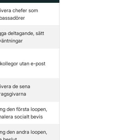
ivera chefer som
bassadörer
gga deltagande, sätt
väntningar
kollegor utan e-post
ivera de sena
ragsgivarna
ng den första loopen,
nalera socialt bevis
ng den andra loopen,
a beslut