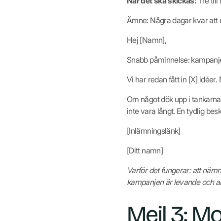
När det ska skickas:
Tre til
Ämne: Några dagar kvar att 
Hej [Namn],
Snabb påminnelse: kampanje
Vi har redan fått in [X] idée
Om något dök upp i tankarna 
inte vara långt. En tydlig bes
[Inlämningslänk]
[Ditt namn]
Varför det fungerar: att nämn
kampanjen är levande och akti
Mejl 3: M