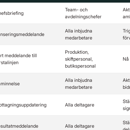
Team- och
Akt
efsbriefing
avdelningschefer
am
Alla inbjudna
Tri
nseringsmeddelande
medarbetare
för
Produktion,
rt meddelande till
skiftpersonal,
Nå 
rstalinjen
butikspersonal
Alla inbjudna
Akt
minnelse
medarbetare
bid
Stä
ttagningsuppdatering
Alla deltagare
sig
Stä
sultatmeddelande
Alla deltagare
del