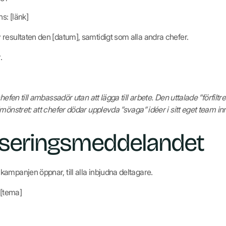
s: [länk]
resultaten den [datum], samtidigt som alla andra chefer.
.
hefen till ambassadör utan att lägga till arbete. Den uttalade ”förfiltr
mönstret: att chefer dödar upplevda ”svaga” idéer i sitt eget team in
anseringsmeddelandet
ampanjen öppnar, till alla inbjudna deltagare.
 [tema]