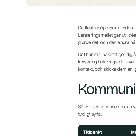
De flesta idéprogram förlorar
Lanseringsmejlet går ut. Idé
gjorde det, och den andra häl
Det här mallpaketet ger dig 
lansering hela vägen till kva
kontext, och skicka dem enl
Kommunika
Så här ser kadensen för en 
tydligt syfte.
Tidpunkt
Me