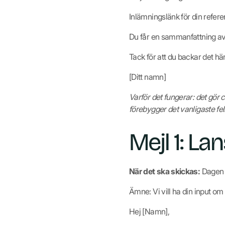
Inlämningslänk för din referen
Du får en sammanfattning av 
Tack för att du backar det här
[Ditt namn]
Varför det fungerar: det gör c
förebygger det vanligaste fel
Mejl 1: L
När det ska skickas:
Dagen k
Ämne: Vi vill ha din input om
Hej [Namn],