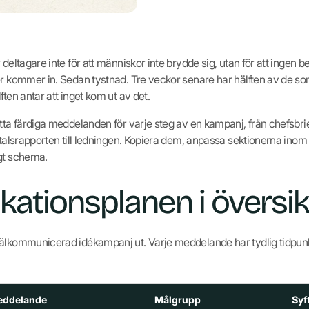
 deltagare inte för att människor inte brydde sig, utan för att ingen
er kommer in. Sedan tystnad. Tre veckor senare har hälften av de so
ften antar att inget kom ut av det.
åtta färdiga meddelanden för varje steg av en kampanj, från chefsbri
rtalsrapporten till ledningen. Kopiera dem, anpassa sektionerna inom 
igt schema.
tionsplanen i översik
välkommunicerad idékampanj ut. Varje meddelande har tydlig tidpunk
ddelande
Målgrupp
Syf