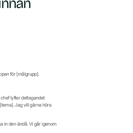
innan
ppen för [målgrupp].
chef lyfter deltagandet
 [tema]. Jag vill gärna höra
ka in den ändå. Vi går igenom