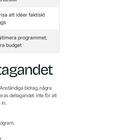
isa att idéer faktiskt
ggs
itimera programmet,
ra budget
tagandet
 Anständiga bidrag, några
as deltagandet. Inte för att
 in.
rogram.