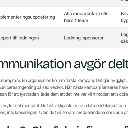
Alla medarbetare eller
Bev
plementeringsuppdatering
berört team
by
Leg
pport till ledningen
Ledning, sponsorer
säk
ommunikation avgör del
éprogram. En organisation kör sin första kampanj. Det går hyggligt.
municeras ingenting på sex veckor. När nästa kampanj lanseras halver
tan för att tystnaden lärde dem att det inte var värt mödan att skicka
bryter det mönstret. De två viktigaste är resultatmeddelandet och
n, inte lanseringen. Utan de två senare meddelandena dör varje p