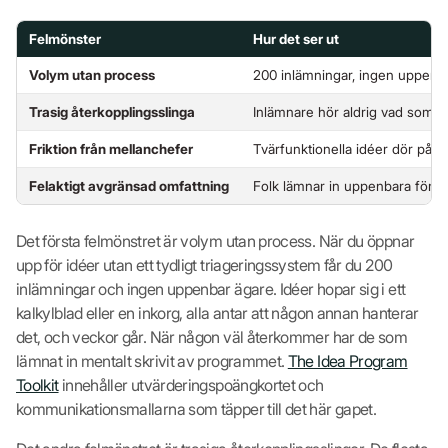
Felmönster
Hur det ser ut
Volym utan process
200 inlämningar, ingen uppenbar 
Trasig återkopplingsslinga
Inlämnare hör aldrig vad som 
Friktion från mellanchefer
Tvärfunktionella idéer dör på a
Felaktigt avgränsad omfattning
Folk lämnar in uppenbara förslag 
Det första felmönstret är volym utan process. När du öppnar
upp för idéer utan ett tydligt triageringssystem får du 200
inlämningar och ingen uppenbar ägare. Idéer hopar sig i ett
kalkylblad eller en inkorg, alla antar att någon annan hanterar
det, och veckor går. När någon väl återkommer har de som
lämnat in mentalt skrivit av programmet.
The Idea Program
Toolkit
innehåller utvärderingspoängkortet och
kommunikationsmallarna som täpper till det här gapet.