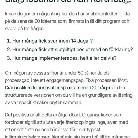
Innan du gör om någonting, kör den här snabbkontrollen. Titta
på de senaste 20 idéerna som lämnats in till ditt program och
svara på tre frågor:
Hur många fick svar inom 14 dagar?
Hur många fick ett slutgiltigt beslut med en förklaring?
Hur många implementerades, helt eller delvis?
Om någon av dessa siffror är under 50 % har du ett
processgap, inte ett engagemangsgap. Fixa processen först.
Diagnostiken för innovationsprogram med 20 frågor
är den
strukturerade versionen om du vill ha en grundligare avläsning
av var specifikt saker bryter samman.
Det positiva är att detta är åtgärdbart. Organisationer som
förbinder sig till att sluta varje återkopplingsslinga, även med
ett enkelt "inte nu och här är varför", ser typiskt
inlämningsfrekvensen återhämta sig inom två till tre månader.