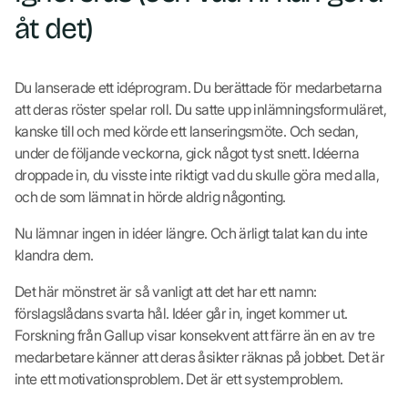
åt det)
Du lanserade ett idéprogram. Du berättade för medarbetarna
att deras röster spelar roll. Du satte upp inlämningsformuläret,
kanske till och med körde ett lanseringsmöte. Och sedan,
under de följande veckorna, gick något tyst snett. Idéerna
droppade in, du visste inte riktigt vad du skulle göra med alla,
och de som lämnat in hörde aldrig någonting.
Nu lämnar ingen in idéer längre. Och ärligt talat kan du inte
klandra dem.
Det här mönstret är så vanligt att det har ett namn:
förslagslådans svarta hål. Idéer går in, inget kommer ut.
Forskning från Gallup visar konsekvent att färre än en av tre
medarbetare känner att deras åsikter räknas på jobbet. Det är
inte ett motivationsproblem. Det är ett systemproblem.