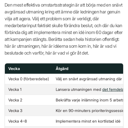
Den mest effektiva omstartsstrategin är att börja med en snävt
avgränsad utmaning kring ett ämne där ledningen har genuin
vilja att agera. Välj ett problem som är verkligt, där
medarbetarinput faktiskt skulle förändra beslut, och där du kan
förbinda dig att implementera minst en idé inom 60 dagar efter
att kampanjen stängts. Berätta sedan hela historien offentligt:
här är utmaningen, här är idéerna som kom in, här är vad vi
beslutade och varför, här är vad vi gör åt det.
Vecka
Åtgärd
Vecka 0 (förberedelse)
Välj en snävt avgränsad utmaning där led
Vecka 1
Lansera utmaningen med
det femdelade
Vecka 2
Bekräfta varje inlämning inom 5 arbetsd
Vecka 3
Kör en 90-minuters prioriteringssession 
Vecka 4–8
Implementera minst en kortlistad idé