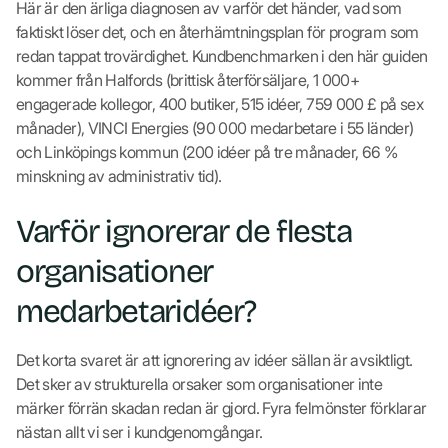
Här är den ärliga diagnosen av varför det händer, vad som
faktiskt löser det, och en återhämtningsplan för program som
redan tappat trovärdighet. Kundbenchmarken i den här guiden
kommer från Halfords (brittisk återförsäljare, 1 000+
engagerade kollegor, 400 butiker, 515 idéer, 759 000 £ på sex
månader), VINCI Energies (90 000 medarbetare i 55 länder)
och Linköpings kommun (200 idéer på tre månader, 66 %
minskning av administrativ tid).
Varför ignorerar de flesta
organisationer
medarbetaridéer?
Det korta svaret är att ignorering av idéer sällan är avsiktligt.
Det sker av strukturella orsaker som organisationer inte
märker förrän skadan redan är gjord. Fyra felmönster förklarar
nästan allt vi ser i kundgenomgångar.