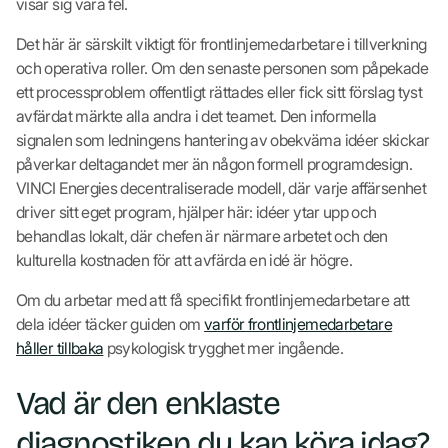
visar sig vara fel.
Det här är särskilt viktigt för frontlinjemedarbetare i tillverkning
och operativa roller. Om den senaste personen som påpekade
ett processproblem offentligt rättades eller fick sitt förslag tyst
avfärdat märkte alla andra i det teamet. Den informella
signalen som ledningens hantering av obekväma idéer skickar
påverkar deltagandet mer än någon formell programdesign.
VINCI Energies decentraliserade modell, där varje affärsenhet
driver sitt eget program, hjälper här: idéer ytar upp och
behandlas lokalt, där chefen är närmare arbetet och den
kulturella kostnaden för att avfärda en idé är högre.
Om du arbetar med att få specifikt frontlinjemedarbetare att
dela idéer täcker guiden om
varför frontlinjemedarbetare
håller tillbaka
psykologisk trygghet mer ingående.
Vad är den enklaste
diagnostiken du kan köra idag?