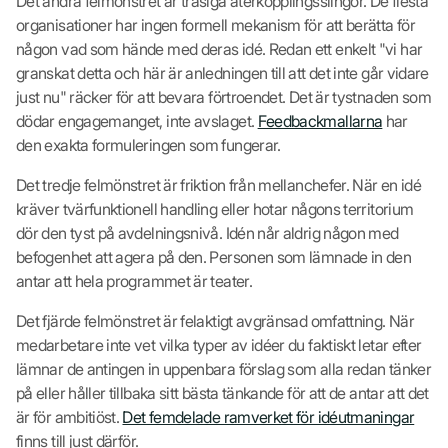
Det andra felmönstret är trasiga återkopplingsslingor. De flesta
organisationer har ingen formell mekanism för att berätta för
någon vad som hände med deras idé. Redan ett enkelt "vi har
granskat detta och här är anledningen till att det inte går vidare
just nu" räcker för att bevara förtroendet. Det är tystnaden som
dödar engagemanget, inte avslaget.
Feedbackmallarna
har
den exakta formuleringen som fungerar.
Det tredje felmönstret är friktion från mellanchefer. När en idé
kräver tvärfunktionell handling eller hotar någons territorium
dör den tyst på avdelningsnivå. Idén når aldrig någon med
befogenhet att agera på den. Personen som lämnade in den
antar att hela programmet är teater.
Det fjärde felmönstret är felaktigt avgränsad omfattning. När
medarbetare inte vet vilka typer av idéer du faktiskt letar efter
lämnar de antingen in uppenbara förslag som alla redan tänker
på eller håller tillbaka sitt bästa tänkande för att de antar att det
är för ambitiöst.
Det femdelade ramverket för idéutmaningar
finns till just därför.