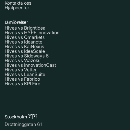
Kontakta oss
Hjälpcenter
Jämförelser
Hives vs Brightidea
Hives vs HYPE Innovation
Hives vs Qmarkets
Hives vs Ideanote
Hives vs KaiNexus
Hives vs IdeaScale
Hives vs Sideways 6
Hives vs Wazoku
Hives vs InnovationCast
Hives vs Vetter
Hives vs LeanSuite
Hives vs Fabrico
Hives vs KPI Fire
Stockholm 🇸🇪
Drottninggatan 61