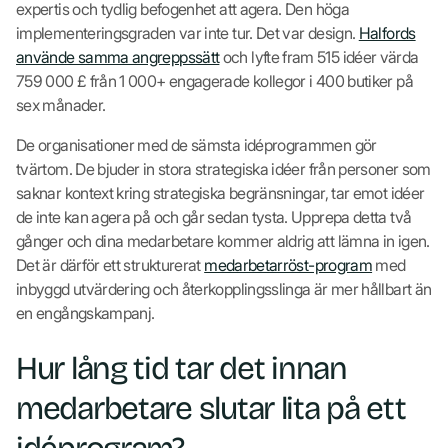
expertis och tydlig befogenhet att agera. Den höga
implementeringsgraden var inte tur. Det var design.
Halfords
använde samma angreppssätt
och lyfte fram 515 idéer värda
759 000 £ från 1 000+ engagerade kollegor i 400 butiker på
sex månader.
De organisationer med de sämsta idéprogrammen gör
tvärtom. De bjuder in stora strategiska idéer från personer som
saknar kontext kring strategiska begränsningar, tar emot idéer
de inte kan agera på och går sedan tysta. Upprepa detta två
gånger och dina medarbetare kommer aldrig att lämna in igen.
Det är därför ett strukturerat
medarbetarröst-program
med
inbyggd utvärdering och återkopplingsslinga är mer hållbart än
en engångskampanj.
Hur lång tid tar det innan
medarbetare slutar lita på ett