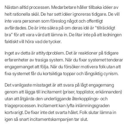
Nästan alltid processen. Medarbetare håller tillbaka idéer av
helt rationella skäl. De har sett idéer ignoreras tidigare. De vill
inte vara personen som föreslog något och offentligt
avfärdades. De är inte säkra på om deras idé är "tillräckligt
bra" för att vara värd att lämna in. De litar inte på att ledningen
faktiskt vill höra vad de tycker.
Inget av detta är attitydproblem. Det är reaktioner på tidigare
erfarenheter av trasiga system. När du fixar systemet tenderar
engagemanget att följa. När du försöker motivera folk utan att
fixa systemet får du kortsiktiga toppar och långsiktig cynism.
Det vanligaste misstaget är att svara på lågt engagemang
genom att lägga till incitament (priser, topplistor, erkännanden)
utan att åtgärda den underliggande återkopplings- och
triageprocessen. Incitament kan lyfta inlämningsgraden
kortvarigt. De fixar inte det svarta hålet. Folk slutar lämna in
igen så snart incitamentskampanjen tar slut.