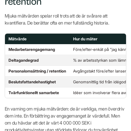
retention
Mjuka mätvärden spelar roll trots att de är svårare att
kvantifiera. De berättar ofta en mer fullständig historia.
Mätvärde
Hur du mäter
Medarbetarengagemang
Före/efter-enkät på "jag känner 
Deltagandegrad
% av arbetsstyrkan som lämnar i
Personalomsättning / retention
Avgångstakt före/efter lanserin
Beslutsfattandehastighet
Genomsnittlig tid från idégodkä
Tvärfunktionellt samarbete
Idéer som involverar flera avd
En varning om mjuka mätvärden: de är verkliga, men överdriv
dem inte. En förbättring av engagemanget är värdefull. Men
om du hävdar att det är värt 4 000 000 SEK i
produktivitetsvinster utan stöddata förlorar du trovärdighet.