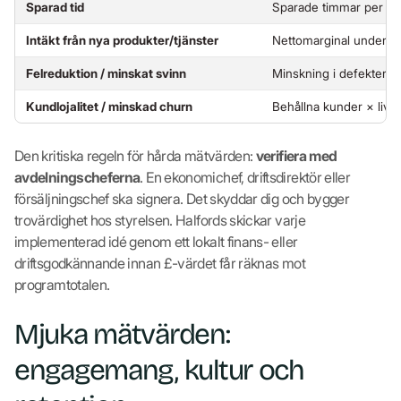
Sparad tid
Sparade timmar per ve
Intäkt från nya produkter/tjänster
Nettomarginal under d
Felreduktion / minskat svinn
Minskning i defekter ×
Kundlojalitet / minskad churn
Behållna kunder × livs
Den kritiska regeln för hårda mätvärden:
verifiera med
avdelningscheferna
. En ekonomichef, driftsdirektör eller
försäljningschef ska signera. Det skyddar dig och bygger
trovärdighet hos styrelsen. Halfords skickar varje
implementerad idé genom ett lokalt finans- eller
driftsgodkännande innan £-värdet får räknas mot
programtotalen.
Mjuka mätvärden:
engagemang, kultur och