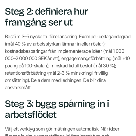
Steg 2: definiera hur
framgång ser ut
Bestäm 3–5 nyckeltal före lansering. Exempel: deltagandegrad
(mål 40 % av arbetsstyrkan lämnar in eller röstar);
kostnadsbesparingar från implementerade idéer (mål 1 000
000–2 000 000 SEK år ett); engagemangsförbättring (mål +10
poäng på 100-skalan); minskad tid till beslut (mål 30 %);
retentionsförbättring (mål 2–3 % minskning i frivillig
omsättning). Dela dem med ledningen. De blir dina
ansvarsmått.
Steg 3: bygg spårning in i
arbetsflödet
Välj ett verktyg som gör mätningen automatisk. När idéer
lämnas in ska systemet fånga inlämningsdatum och