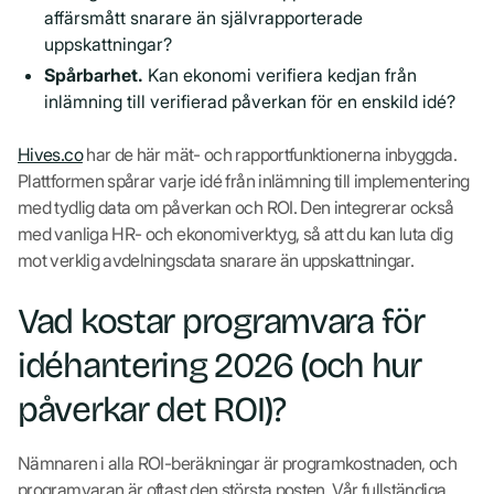
affärsmått snarare än självrapporterade
uppskattningar?
Spårbarhet.
Kan ekonomi verifiera kedjan från
inlämning till verifierad påverkan för en enskild idé?
Hives.co
har de här mät- och rapportfunktionerna inbyggda.
Plattformen spårar varje idé från inlämning till implementering
med tydlig data om påverkan och ROI. Den integrerar också
med vanliga HR- och ekonomiverktyg, så att du kan luta dig
mot verklig avdelningsdata snarare än uppskattningar.
Vad kostar programvara för
idéhantering 2026 (och hur
påverkar det ROI)?
Nämnaren i alla ROI-beräkningar är programkostnaden, och
programvaran är oftast den största posten. Vår fullständiga