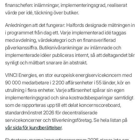
finanschefen: inlämningar, implementeringsgrad, realiserat
värde per idé, täckning över butiker.
Anledningen att det fungerar: Halfords designade mätningen in
i programmet från dag ett. Varje implementerad idé taggas
med avdelning, värdekategori och en finansverifierad
påverkanssiffra. Butiksnivårankningar av inlämnade och
implementerade idéer publiceras internt, så att deltagandet blir
synligt och mätbart snarare än abstrakt.
VINCI Energies, en stor europeisk energiservicekoncern med
90 000 medarbetare i 2 200 affärsenheter i 55 länder, kör en
utrullning i flera enheter. Varje affärsenhet spårar sin egen
implementeringsgrad och sina kostnadsbesparingar samtidigt
som de rapporteras upp till ett delat koncernscoreboard,
standardmönstret 2026 för decentraliserade
servicekoncerner och tillverkningsföretag. Se hela listan på
vår sida för kundberättelser
.
Slutsatsen: mogna innovationsprogram 2026 gissar inte om