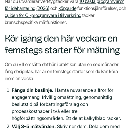
När du utvärderar verktyg täcker våra
10 bästa programvaror
för idéhantering (2026)
och
köpguide
funktionsjämförelser, och
guiden för CI-programvara i tillverkning
täcker
branschspecifika mätfunktioner.
Kör igång den här veckan: en
femstegs starter för mätning
Om du vill omsätta det här i praktiken utan en sex månader
lång designfas, här är en femstegs starter som du kan köra
inom en vecka:
Fånga din baslinje.
Hämta nuvarande siffror för
engagemang, frivillig omsättning, genomsnittlig
beslutstid på förbättringsförslag och
processkostnader i två eller tre
högförbättringsområden. Ett delat kalkylblad räcker.
Välj 3–5 mätvärden.
Skriv ner dem. Dela dem med