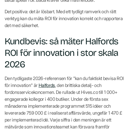
Det positiva: det är lösbart. Med ett tydligt ramverk och rätt
verktyg kan du mäta ROI för innovation korrekt och rapportera
det med säkerhet.
Kundbevis: så mäter Halfords
ROI för innovation i stor skala
2026
Den tydligaste 2026-referensen för "kan du faktiskt bevisa ROI
för innovation" är
Halfords
, den brittiska detalj- och
fordonsservicekoncernen. De rullade ut Hives.co till 1 000+
engagerade kollegor i 400 butiker. Under de första sex
månaderna implementerade programmet 515 idéer och
levererade 759 000 £ i realiserat affärsvärde, ungefär 1 470 £
per implementerad idé. Varje siffra i den meningen är ett
mätvärde som innovationsteamet kan försvara framför