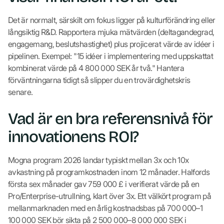
Det är normalt, särskilt om fokus ligger på kulturförändring eller
långsiktig R&D. Rapportera mjuka mätvärden (deltagandegrad,
engagemang, beslutshastighet) plus projicerat värde av idéer i
pipelinen. Exempel: "15 idéer i implementering med uppskattat
kombinerat värde på 4 800 000 SEK år två." Hantera
förväntningarna tidigt så slipper du en trovärdighetskris
senare.
Vad är en bra referensnivå för
innovationens ROI?
Mogna program 2026 landar typiskt mellan 3x och 10x
avkastning på programkostnaden inom 12 månader. Halfords
första sex månader gav 759 000 £ i verifierat värde på en
Pro/Enterprise-utrullning, klart över 3x. Ett välkört program på
mellanmarknaden med en årlig kostnadsbas på 700 000–1
100 000 SEK bör sikta på 2 500 000–8 000 000 SEK i