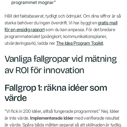
programmet mognar"
Håll det faktabaserat, tydligt och ödmjukt. Om dina siffror är så
starka behöver du ingen överdrift. Vi har byggt en
gratis mall
för en ensidig rapport
som du kan anpassa. För det bredare
programmaterialet (poängkort, kommunikationsplaner,
utvärderingsark), ladda ner
The Idea Program Toolkit
.
Vanliga fallgropar vid mätning
av ROI för innovation
Fallgrop 1: räkna idéer som
värde
"Vi fick in 200 idéer, alltså fungerade programmet." Nej. Idéer
är inte värde.
Implementerade idéer
med verifierade resultat
är värde. Spåra båda måtten separat så att skillnaden är tydlig.