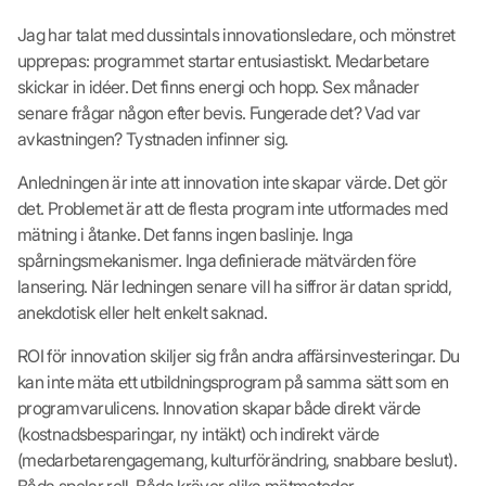
Jag har talat med dussintals innovationsledare, och mönstret
upprepas: programmet startar entusiastiskt. Medarbetare
skickar in idéer. Det finns energi och hopp. Sex månader
senare frågar någon efter bevis. Fungerade det? Vad var
avkastningen? Tystnaden infinner sig.
Anledningen är inte att innovation inte skapar värde. Det gör
det. Problemet är att de flesta program inte utformades med
mätning i åtanke. Det fanns ingen baslinje. Inga
spårningsmekanismer. Inga definierade mätvärden före
lansering. När ledningen senare vill ha siffror är datan spridd,
anekdotisk eller helt enkelt saknad.
ROI för innovation skiljer sig från andra affärsinvesteringar. Du
kan inte mäta ett utbildningsprogram på samma sätt som en
programvarulicens. Innovation skapar både direkt värde
(kostnadsbesparingar, ny intäkt) och indirekt värde
(medarbetarengagemang, kulturförändring, snabbare beslut).
Båda spelar roll. Båda kräver olika mätmetoder.