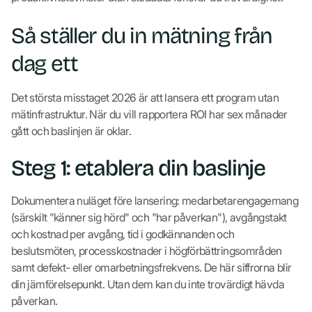
Så ställer du in mätning från
dag ett
Det största misstaget 2026 är att lansera ett program utan
mätinfrastruktur. När du vill rapportera ROI har sex månader
gått och baslinjen är oklar.
Steg 1: etablera din baslinje
Dokumentera nuläget före lansering: medarbetarengagemang
(särskilt "känner sig hörd" och "har påverkan"), avgångstakt
och kostnad per avgång, tid i godkännanden och
beslutsmöten, processkostnader i högförbättringsområden
samt defekt- eller omarbetningsfrekvens. De här siffrorna blir
din jämförelsepunkt. Utan dem kan du inte trovärdigt hävda
påverkan.