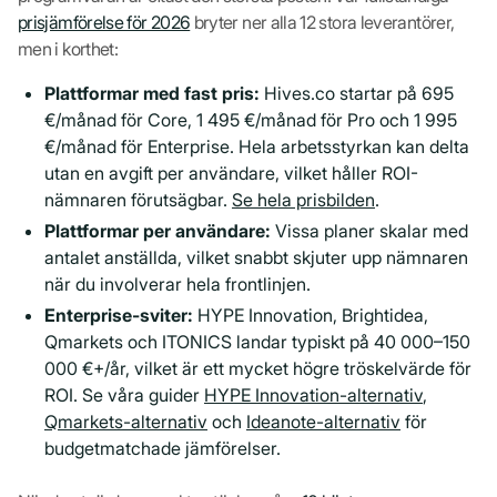
prisjämförelse för 2026
bryter ner alla 12 stora leverantörer,
men i korthet:
Plattformar med fast pris:
Hives.co startar på 695
€/månad för Core, 1 495 €/månad för Pro och 1 995
€/månad för Enterprise. Hela arbetsstyrkan kan delta
utan en avgift per användare, vilket håller ROI-
nämnaren förutsägbar.
Se hela prisbilden
.
Plattformar per användare:
Vissa planer skalar med
antalet anställda, vilket snabbt skjuter upp nämnaren
när du involverar hela frontlinjen.
Enterprise-sviter:
HYPE Innovation, Brightidea,
Qmarkets och ITONICS landar typiskt på 40 000–150
000 €+/år, vilket är ett mycket högre tröskelvärde för
ROI. Se våra guider
HYPE Innovation-alternativ
,
Qmarkets-alternativ
och
Ideanote-alternativ
för
budgetmatchade jämförelser.