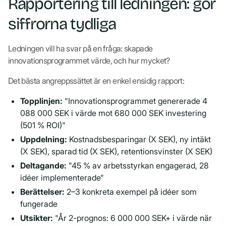
Rapportering till ledningen: gör
siffrorna tydliga
Ledningen vill ha svar på en fråga: skapade
innovationsprogrammet värde, och hur mycket?
Det bästa angreppssättet är en enkel ensidig rapport:
Topplinjen:
"Innovationsprogrammet genererade 4
088 000 SEK i värde mot 680 000 SEK investering
(501 % ROI)"
Uppdelning:
Kostnadsbesparingar (X SEK), ny intäkt
(X SEK), sparad tid (X SEK), retentionsvinster (X SEK)
Deltagande:
"45 % av arbetsstyrkan engagerad, 28
idéer implementerade"
Berättelser:
2–3 konkreta exempel på idéer som
fungerade
Utsikter:
"År 2-prognos: 6 000 000 SEK+ i värde när