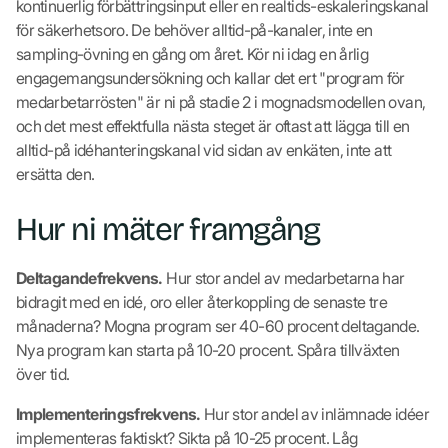
kontinuerlig förbättringsinput eller en realtids-eskaleringskanal
för säkerhetsoro. De behöver alltid-på-kanaler, inte en
sampling-övning en gång om året. Kör ni idag en årlig
engagemangsundersökning och kallar det ert "program för
medarbetarrösten" är ni på stadie 2 i mognadsmodellen ovan,
och det mest effektfulla nästa steget är oftast att lägga till en
alltid-på idéhanteringskanal vid sidan av enkäten, inte att
ersätta den.
Hur ni mäter framgång
Deltagandefrekvens.
Hur stor andel av medarbetarna har
bidragit med en idé, oro eller återkoppling de senaste tre
månaderna? Mogna program ser 40-60 procent deltagande.
Nya program kan starta på 10-20 procent. Spåra tillväxten
över tid.
Implementeringsfrekvens.
Hur stor andel av inlämnade idéer
implementeras faktiskt? Sikta på 10-25 procent. Låg