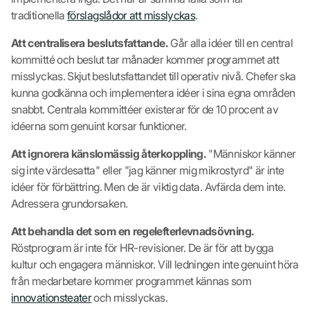
traditionella
förslagslådor att misslyckas
.
Att centralisera beslutsfattande.
Går alla idéer till en central
kommitté och beslut tar månader kommer programmet att
misslyckas. Skjut beslutsfattandet till operativ nivå. Chefer ska
kunna godkänna och implementera idéer i sina egna områden
snabbt. Centrala kommittéer existerar för de 10 procent av
idéerna som genuint korsar funktioner.
Att ignorera känslomässig återkoppling.
"Människor känner
sig inte värdesatta" eller "jag känner mig mikrostyrd" är inte
idéer för förbättring. Men de är viktig data. Avfärda dem inte.
Adressera grundorsaken.
Att behandla det som en regelefterlevnadsövning.
Röstprogram är inte för HR-revisioner. De är för att bygga
kultur och engagera människor. Vill ledningen inte genuint höra
från medarbetare kommer programmet kännas som
innovationsteater
och misslyckas.