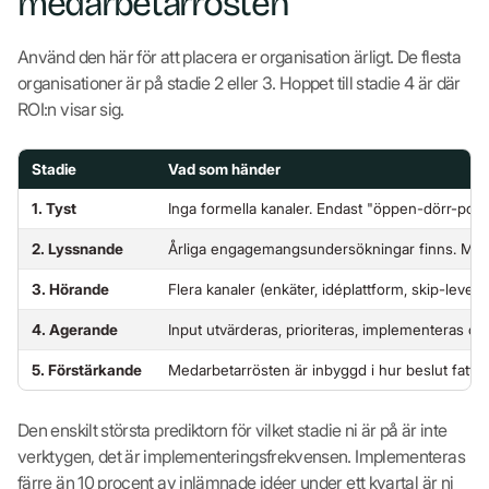
medarbetarrösten
Använd den här för att placera er organisation ärligt. De flesta
organisationer är på stadie 2 eller 3. Hoppet till stadie 4 är där
ROI:n visar sig.
Stadie
Vad som händer
1. Tyst
Inga formella kanaler. Endast "öppen-dörr-polic
2. Lyssnande
Årliga engagemangsundersökningar finns. Möjli
3. Hörande
Flera kanaler (enkäter, idéplattform, skip-level).
4. Agerande
Input utvärderas, prioriteras, implementeras och
5. Förstärkande
Medarbetarrösten är inbyggd i hur beslut fattas
Den enskilt största prediktorn för vilket stadie ni är på är inte
verktygen, det är implementeringsfrekvensen. Implementeras
färre än 10 procent av inlämnade idéer under ett kvartal är ni