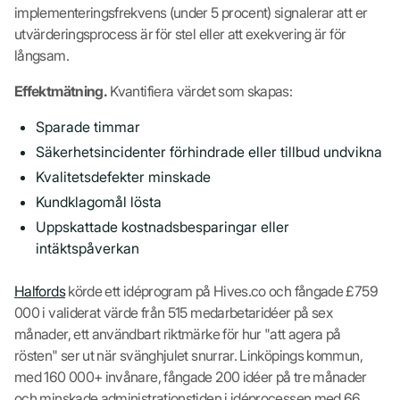
implementeringsfrekvens (under 5 procent) signalerar att er
utvärderingsprocess är för stel eller att exekvering är för
långsam.
Effektmätning.
Kvantifiera värdet som skapas:
Sparade timmar
Säkerhetsincidenter förhindrade eller tillbud undvikna
Kvalitetsdefekter minskade
Kundklagomål lösta
Uppskattade kostnadsbesparingar eller
intäktspåverkan
Halfords
körde ett idéprogram på Hives.co och fångade £759
000 i validerat värde från 515 medarbetaridéer på sex
månader, ett användbart riktmärke för hur "att agera på
rösten" ser ut när svänghjulet snurrar. Linköpings kommun,
med 160 000+ invånare, fångade 200 idéer på tre månader
och minskade administrationstiden i idéprocessen med 66