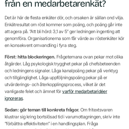
från en medarbetarenkät?
Det är här de flesta enkäter dör, och orsaken är sällan ond vilja.
Enkätresultat om röst kommer som poäng, och poäng går inte
att agera på. ”Att bli hörd: 3,1 av 5” ger ledningen ingenting att
genomföra. Organisationerna som får värde av röstenkäter kör
en konsekvent omvandling i fyra steg.
Först: hitta blockeringen.
Frågetemana ovan pekar mot olika
åtgärder. Låg psykologisk trygghet pekar på chefsbeteenden
och ledningens signaler. Låga kanalpoäng pekar på verktyg
och tillgänglighet. Låga uppföljningspoäng pekar på er
utvärderings- och återkopplingsprocess, vilket är det
vanligaste felet och ämnet för
varför medarbetaridéer
ignoreras
.
Sedan: gör teman till konkreta frågor.
Om fritextsvaren
klustrar sig kring bortslösad tid i varumottagningen, skriv inte
”förbättra effektiviteten” i en handlingsplan. Fråga