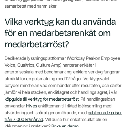
samarbetet med namn sker.
Vilka verktyg kan du använda
för en medarbetarenkät om
medarbetarröst?
Dedikerade lyssningsplattformar (Workday Peakon Employee
Voice, Qualtrics, Culture Amp) hanterar enkäter i
enterpriseskala med benchmarking; enklare verktyg fungerar
utmärkt för en pulsmätning med 12 frågor. Verktygsvalet
betyder mindre än vad som händer efter resultaten, och därför
jämför vi hela stacken, enkätlagret och handlingslagret, i vår
köpguide till verktyg för medarbetarröst
. På handlingssidan
omvandlar
Hives
enkätteman till riktad idéinsamling med
utvärdering och spårat genomförande, med
publicerade priser
från 7 000 kr/månad
. Vill du se hur enkätresultat blir en
idéutmaning i praktiken?
Boka en demo
.