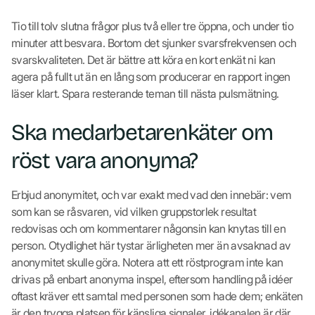
Tio till tolv slutna frågor plus två eller tre öppna, och under tio
minuter att besvara. Bortom det sjunker svarsfrekvensen och
svarskvaliteten. Det är bättre att köra en kort enkät ni kan
agera på fullt ut än en lång som producerar en rapport ingen
läser klart. Spara resterande teman till nästa pulsmätning.
Ska medarbetarenkäter om
röst vara anonyma?
Erbjud anonymitet, och var exakt med vad den innebär: vem
som kan se råsvaren, vid vilken gruppstorlek resultat
redovisas och om kommentarer någonsin kan knytas till en
person. Otydlighet här tystar ärligheten mer än avsaknad av
anonymitet skulle göra. Notera att ett röstprogram inte kan
drivas på enbart anonyma inspel, eftersom handling på idéer
oftast kräver ett samtal med personen som hade dem; enkäten
är den trygga platsen för känsliga signaler, idékanalen är där