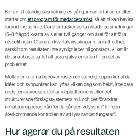
Kör en fullständig basmätning en gång, innan ni lanserar eller
startar om
ett program för medarbetarröst
, så att ni kan bevisa
förändring senare. Därefter räcker korta riktade pulsmätningar
(5–8 frågor) kvartalsvis eller två gånger om året för att följa
utvecklingen. Oftare än kvartalsvis skapar ni enkättrötthet,
särskilt om resultaten inte synligt leder någonstans, vilket är
det snabbaste sättet att göra själva enkäten till en del av
problemet.
Mellan enkäterna behöver rösten en ständigt öppen kanal där
idéer och synpunkter kan lyftas vilken dag som helst, inte bara
under enkätveckan. Det är idéplattformens eller det
strukturerade förslagssystemets roll, och det förändrar
enkätens uppdrag från ”enda gången vi lyssnar” till ”den
återkommande kontrollen av att lyssnandet fungerar”.
Hur agerar du på resultaten