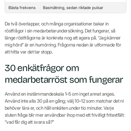
Bästa frekvens
Basmätning, sedan riktade pulsar
De två överlappar, och många organisationer bakar in
röstfrågor i sin medarbetarundersökning. Det fungerar, så
länge röstfrågorna är konkreta nog att agera på. ”Jag känner
mig hörd” är en humörring. Frågorna nedan är utformade för
att hitta var det tar stopp.
30 enkätfrågor om
medarbetarröst som fungerar
Använd en instämmandeskala 1–5 om inget annat anges.
Använd inte alla 30 på en gång; välj 10–12 som matchar det ni
behöver lära er, och håll enkäten under tio minuter. Varje
sluten fråga blir mer användbar ihop med ett frivilligt fritextfält:
”vad får dig att svara så?”