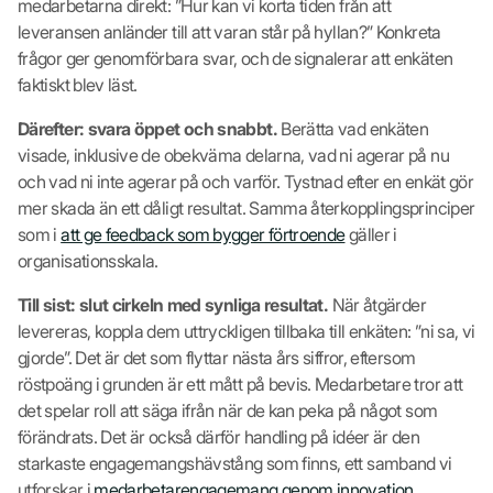
medarbetarna direkt: ”Hur kan vi korta tiden från att
leveransen anländer till att varan står på hyllan?” Konkreta
frågor ger genomförbara svar, och de signalerar att enkäten
faktiskt blev läst.
Därefter: svara öppet och snabbt.
Berätta vad enkäten
visade, inklusive de obekväma delarna, vad ni agerar på nu
och vad ni inte agerar på och varför. Tystnad efter en enkät gör
mer skada än ett dåligt resultat. Samma återkopplingsprinciper
som i
att ge feedback som bygger förtroende
gäller i
organisationsskala.
Till sist: slut cirkeln med synliga resultat.
När åtgärder
levereras, koppla dem uttryckligen tillbaka till enkäten: ”ni sa, vi
gjorde”. Det är det som flyttar nästa års siffror, eftersom
röstpoäng i grunden är ett mått på bevis. Medarbetare tror att
det spelar roll att säga ifrån när de kan peka på något som
förändrats. Det är också därför handling på idéer är den
starkaste engagemangshävstång som finns, ett samband vi
utforskar i
medarbetarengagemang genom innovation
.