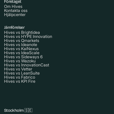
Företaget
Om Hives
Kontakta oss
Hjälpcenter
Jämförelser
Hives vs Brightidea
Hives vs HYPE Innovation
Hives vs Qmarkets
Hives vs Ideanote
Hives vs KaiNexus
Hives vs IdeaScale
Hives vs Sideways 6
Hives vs Wazoku
Hives vs InnovationCast
Hives vs Vetter
Hives vs LeanSuite
Hives vs Fabrico
Hives vs KPI Fire
Stockholm 🇸🇪