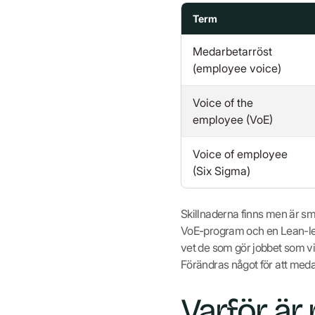
Term
Medarbetarröst
(employee voice)
Voice of the
employee (VoE)
Voice of employee
(Six Sigma)
Skillnaderna finns men är s
VoE-program och en Lean-led
vet de som gör jobbet som vi
Förändras något för att med
Varför är