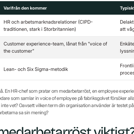
Varifrån den kommer
Typisk
HR och arbetsmarknadsrelationer (CIPD-
Delakt
traditionen, stark i Storbritannien)
att vå
Customer experience-team, lånat från ”voice of
Enkäte
the customer”
lyssn
Frontli
Lean- och Six Sigma-metodik
proces
må. En HR-chef som pratar om medarbetarröst, en employee experie
are som samlar in voice of employee på fabriksgolvet försöker al
 inte vet? Oavsett vilken term din organisation använder är testet
arbetarna sa sin mening?
 medarbetarröst viktigt