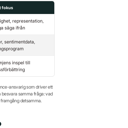
t fokus
ighet, representation,
ga säga ifrån
r, sentimentdata,
ingsprogram
njens inspel till
sförbättring
nce-ansvarig som driver ett
la besvara samma fråga: vad
 på framgång detsamma.
?