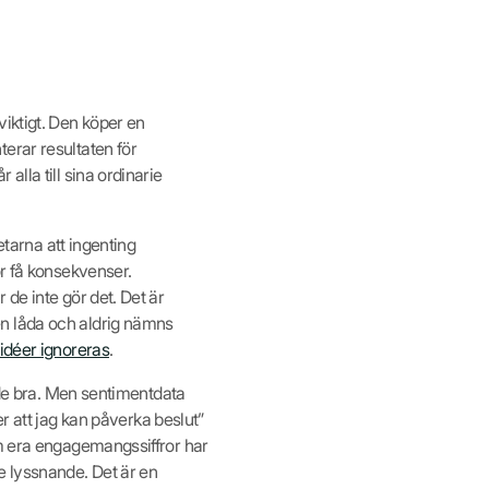
iktigt. Den köper en
erar resultaten för
lla till sina ordinarie
etarna att ingenting
ör få konsekvenser.
de inte gör det. Det är
en låda och aldrig nämns
idéer ignoreras
.
r de bra. Men sentimentdata
ner att jag kan påverka beslut”
Om era engagemangssiffror har
tre lyssnande. Det är en