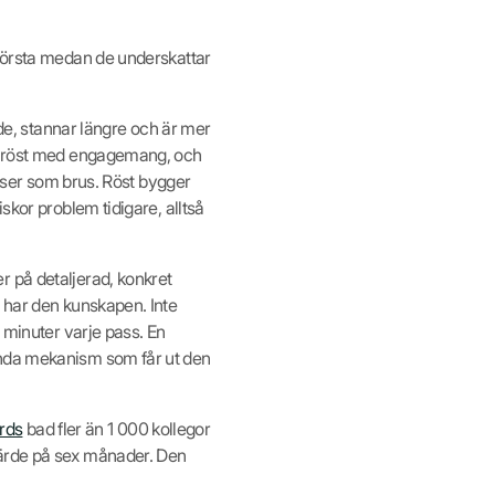
 första medan de underskattar
e, stannar längre och är mer
op röst med engagemang, och
elser som brus. Röst bygger
skor problem tidigare, alltså
r på detaljerad, konkret
n har den kunskapen. Inte
 minuter varje pass. En
enda mekanism som får ut den
rds
bad fler än 1 000 kollegor
värde på sex månader. Den