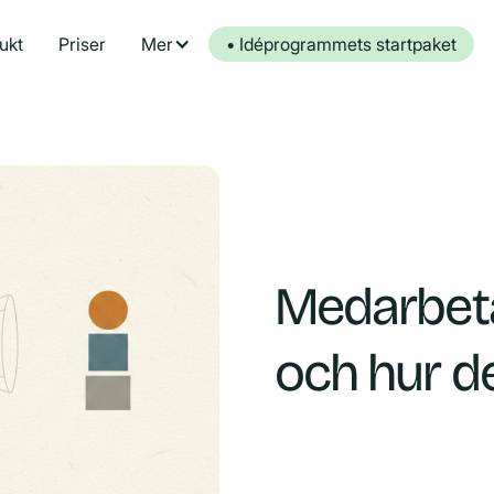
ukt
Priser
Mer
• Idéprogrammets startpaket
Medarbeta
och hur de