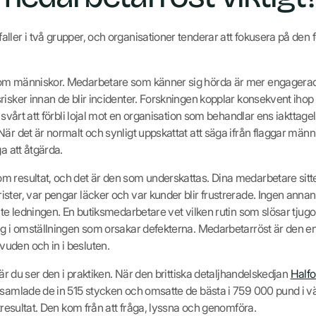
ller i två grupper, och organisationer tenderar att fokusera på den
om människor. Medarbetare som känner sig hörda är mer engagerad
risker innan de blir incidenter. Forskningen kopplar konsekvent ih
r svårt att förbli lojal mot en organisation som behandlar ens iakttag
är det är normalt och synligt uppskattat att säga ifrån flaggar männi
a att åtgärda.
 resultat, och det är den som underskattas. Dina medarbetare sitte
ster, var pengar läcker och var kunder blir frustrerade. Ingen anna
nte ledningen. En butiksmedarbetare vet vilken rutin som slösar tjugo
teg i omställningen som orsakar defekterna. Medarbetarröst är den 
uden och in i besluten.
när du ser den i praktiken. När den brittiska detaljhandelskedjan
Halfo
r samlade de in 515 stycken och omsatte de bästa i 759 000 pund i 
ätresultat. Den kom från att fråga, lyssna och genomföra.