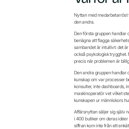
Nyttan med medarbetarröst fa
den andra.
Den första gruppen handlar 
benägna att flagga säkerhets
sambandet är intuitivt: det ä
också psykologisk trygghet. N
precis när problemen är billig
Den andra gruppen handlar om
kunskap om var processer bri
konsulter, inte dashboards, i
maskinoperatör vet vilket s
kunskapen ur människors huv
Affärsnyttan säljer sig själv 
i 400 butiker om deras idée
siffran kom inte från ett enk