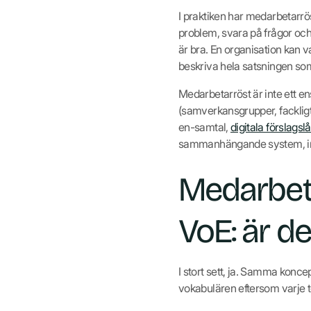
I praktiken har medarbetarrö
problem, svara på frågor och
är bra. En organisation kan
beskriva hela satsningen so
Medarbetarröst är inte ett en
(samverkansgrupper, fackligt 
en-samtal,
digitala förslagsl
sammanhängande system, inte
Medarbeta
VoE: är d
I stort sett, ja. Samma konc
vokabulären eftersom varje ter