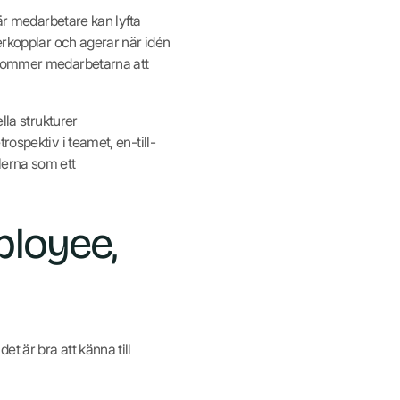
där medarbetare kan lyfta
terkopplar och agerar när idén
å kommer medarbetarna att
lla strukturer
ospektiv i teamet, en-till-
lerna som ett
ployee,
t är bra att känna till