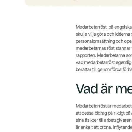
Medarbetarröst, på engelska 
skulle vilja göra och idéerna
personalomsättning och opera
medarbetarnas röst stannar vi
rapporten. Medarbetarna som 
vad medarbetarröst egentlige
berättar till genomförda förbä
Vad är me
Medarbetarröst är medarbetar
att dessa bidrag på riktigt på
sina åsikter till arbetsgivar
är enkelt att ordna. Inflytande