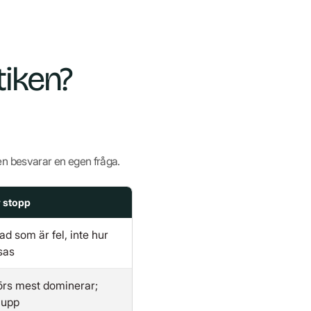
tiken?
en besvarar en egen fråga.
r stopp
ad som är fel, inte hur
sas
rs mest dominerar;
s upp