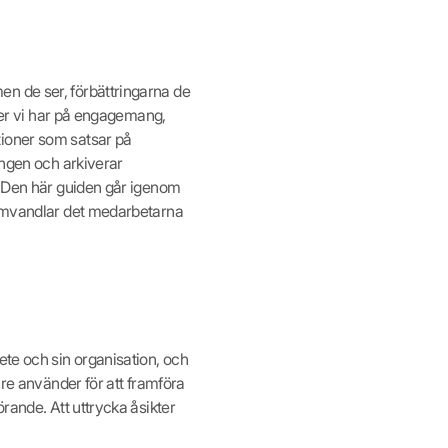
n de ser, förbättringarna de
orer vi har på engagemang,
tioner som satsar på
ingen och arkiverar
i. Den här guiden går igenom
u omvandlar det medarbetarna
ete och sin organisation, och
e använder för att framföra
rande. Att uttrycka åsikter