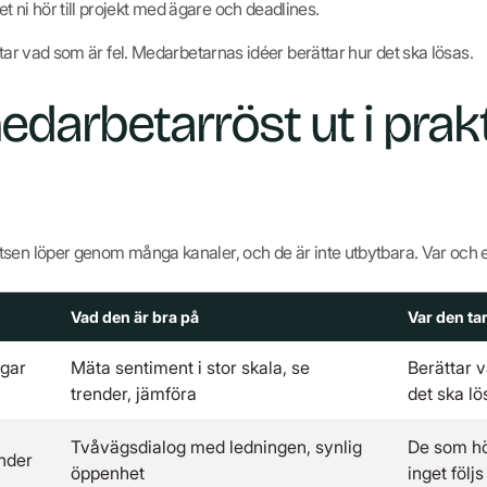
ni hör till projekt med ägare och deadlines.
ttar vad som är fel. Medarbetarnas idéer berättar hur det ska lösas.
edarbetarröst ut i prak
tsen löper genom många kanaler, och de är inte utbytbara. Var och 
Vad den är bra på
Var den ta
gar
Mäta sentiment i stor skala, se
Berättar v
trender, jämföra
det ska lö
Tvåvägsdialog med ledningen, synlig
De som hö
nder
öppenhet
inget följ