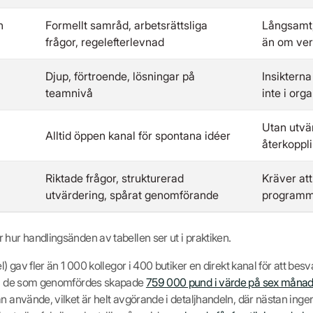
h
Formellt samråd, arbetsrättsliga
Långsamt;
frågor, regelefterlevnad
än om ve
Djup, förtroende, lösningar på
Insikterna
teamnivå
inte i org
Utan utvä
Alltid öppen kanal för spontana idéer
återkoppli
Riktade frågor, strukturerad
Kräver at
utvärdering, spårat genomförande
programm
 hur handlingsänden av tabellen ser ut i praktiken.
el) gav fler än 1 000 kollegor i 400 butiker en direkt kanal för att bes
och de som genomfördes skapade
759 000 pund i värde på sex månad
n använde, vilket är helt avgörande i detaljhandeln, där nästan ingen 