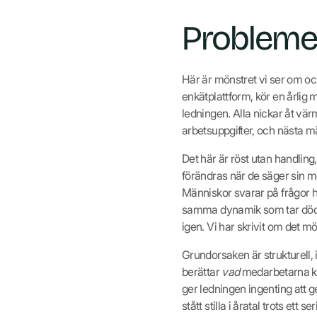
Problemet
Här är mönstret vi ser om oc
enkätplattform, kör en årlig
ledningen. Alla nickar åt vär
arbetsuppgifter, och nästa m
Det här är röst utan handling,
förändras när de säger sin m
Människor svarar på frågor hu
samma dynamik som tar död p
igen. Vi har skrivit om det mö
Grundorsaken är strukturell, 
berättar
vad
medarbetarna kä
ger ledningen ingenting att 
stått stilla i åratal trots ett