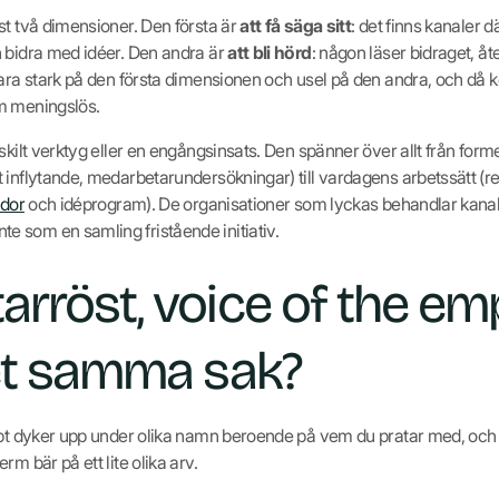
st två dimensioner. Den första är
att få säga sitt
: det finns kanaler 
 bidra med idéer. Den andra är
att bli hörd
: någon läser bidraget, å
 vara stark på den första dimensionen och usel på den andra, och d
m meningslös.
skilt verktyg eller en engångsinsats. Den spänner över allt från forme
inflytande, medarbetarundersökningar) till vardagens arbetssätt (retr
ådor
och idéprogram). De organisationer som lyckas behandlar kana
 som en samling fristående initiativ.
rröst, voice of the em
et samma sak?
ept dyker upp under olika namn beroende på vem du pratar med, och de
m bär på ett lite olika arv.