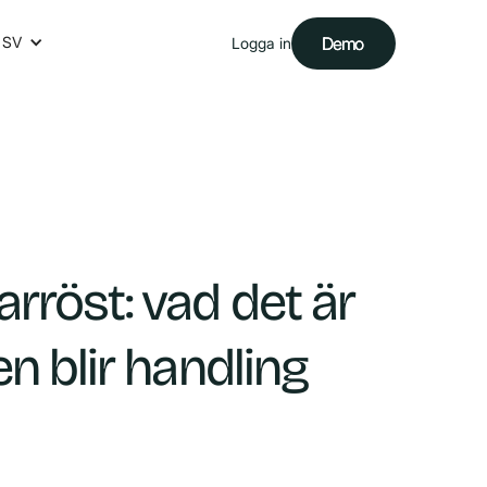
SV
Demo
Demo
Logga in
rröst: vad det är
n blir handling