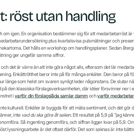
: röst utan handling
h om igen. En organisation bestämmer sig för att medarbetarröst är v
 medarbetarundersökning plus kvartalsvisa pulsmätningar och present
mekartorna. Det hålls en workshop om handlingsplaner. Sedan återgår a
ätning ger ungefär samma siffror.
 och det är värre än att inte göra något alls, eftersom det lär medarb
ening. Enkättrötthet beror inte på för många enkäter. Den beror på f
r länge som helst om svaren synligt leder någonstans. De slutar när 
å den klassiska förslagsverksamheten, där idéer försvinner ner i 
nstret i
varför din förslagslåda samlar damm
och
varför medarbetar
inte kulturell. Enkäter är byggda för att mäta sentiment, och det gö
nner, inte
vad du ska göra åt saken
. Ett resultat på 5,9 på ”jag kän
genomföra. Så ingenting genomförs, och siffran ligger kvar på 5,9. 
 seriöst lyssningsarbete är det oftast därför. Det som saknas är inte bät