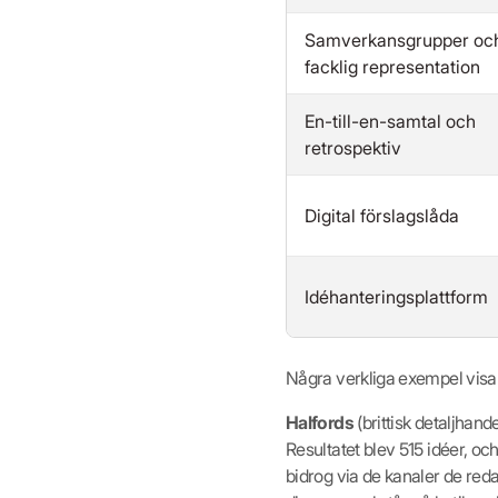
Samverkansgrupper oc
facklig representation
En-till-en-samtal och
retrospektiv
Digital förslagslåda
Idéhanteringsplattform
Några verkliga exempel visar
Halfords
(brittisk detaljhand
Resultatet blev 515 idéer, 
bidrog via de kanaler de reda