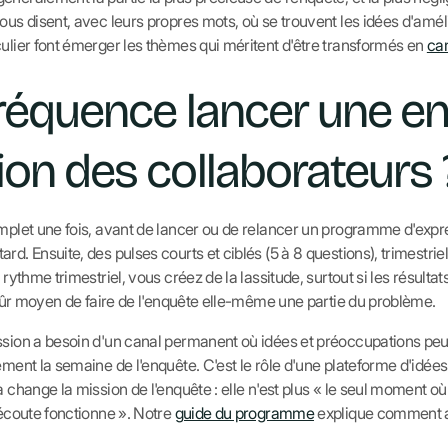
ous disent, avec leurs propres mots, où se trouvent les idées d'améli
culier font émerger les thèmes qui méritent d'être transformés en
ca
fréquence lancer une e
ion des collaborateurs 
omplet une fois, avant de lancer ou de relancer un programme d'expre
d. Ensuite, des pulses courts et ciblés (5 à 8 questions), trimestriel
u rythme trimestriel, vous créez de la lassitude, surtout si les résult
s sûr moyen de faire de l'enquête elle-même une partie du problème.
ssion a besoin d'un canal permanent où idées et préoccupations pe
lement la semaine de l'enquête. C'est le rôle d'une plateforme d'idé
a change la mission de l'enquête : elle n'est plus « le seul moment o
'écoute fonctionne ». Notre
guide du programme
explique comment ar