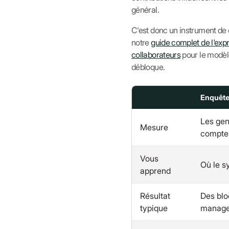
général.
C'est donc un instrument de
notre
guide complet de l'exp
collaborateurs
pour le modèle
débloque.
Enquête
Les gen
Mesure
compte-
Vous
Où le s
apprend
Résultat
Des blo
typique
manager