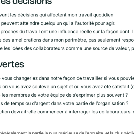
les décisions
avant les décisions qui affectent mon travail quotidien.
peuvent atteindre quelqu'un qui a l'autorité pour agir.
roches du travail ont une influence réelle sur la façon dont il e
re des améliorations dans mon périmètre, pas seulement resp
ite les idées des collaborateurs comme une source de valeur, 
vertes
e vous changeriez dans notre façon de travailler si vous pouv
où vous avez soulevé un sujet et où vous avez été satisfait (ou 
 les membres de votre équipe de s'exprimer plus souvent ?
s de temps ou d'argent dans votre partie de l'organisation ?
ection devrait-elle commencer à interroger les collaborateurs, c
néralement la partie la plus précieuse de l'enquête, et la plus négli