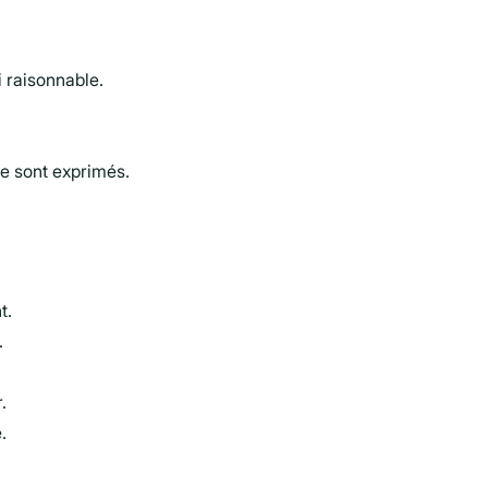
 raisonnable.
se sont exprimés.
t.
.
.
.