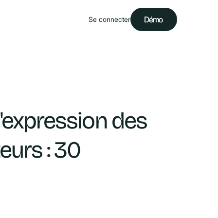
Démo
Démo
Se connecter
'expression des
eurs : 30