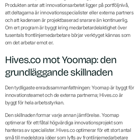
Produkten antar att innovationsarbetet ligger på portföljnivå,
att deltagarna är innovationsspecialister eller externa partners
och att kadensen är projektbaserad snarare än kontinuerlig.
Om ert program är byggt kring medarbetardelaktighet över
tusentals frontlinjemedarbetare börjar verktyget kännas som
om det arbetar emot er.
Hives.co mot Yoomap: den
grundläggande skillnaden
Den tydligaste enradssammanfattningen: Yoomap är byggt för
innovationsteamet och de externa partnerna; Hives.co är
byggt för hela arbetsstyrkan.
Den skillnaden formar varje annan jämförelse. Yoomap
optimerar för ett fåtal högvärdiga innovationsprojekt som
hanteras av specialister. Hives.co optimerar för ett stort antal
små till medelstora idéer som lyfts av frontlinjemedarbetare