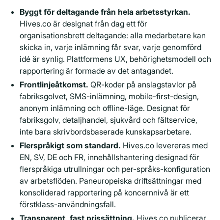
Byggt för deltagande från hela arbetsstyrkan.
Hives.co är designat från dag ett för
organisationsbrett deltagande: alla medarbetare kan
skicka in, varje inlämning får svar, varje genomförd
idé är synlig. Plattformens UX, behörighetsmodell och
rapportering är formade av det antagandet.
Frontlinjeåtkomst.
QR-koder på anslagstavlor på
fabriksgolvet, SMS-inlämning, mobile-first-design,
anonym inlämning och offline-läge. Designat för
fabriksgolv, detaljhandel, sjukvård och fältservice,
inte bara skrivbordsbaserade kunskapsarbetare.
Flerspråkigt som standard.
Hives.co levereras med
EN, SV, DE och FR, innehållshantering designad för
flerspråkiga utrullningar och per-språks-konfiguration
av arbetsflöden. Paneuropeiska driftsättningar med
konsoliderad rapportering på koncernnivå är ett
förstklass-användningsfall.
Transparent, fast prissättning.
Hives.co publicerar