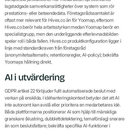
lagstadgade samverkansrättigheter över system som rör
prestations- eller beteendedata. Företagsrådssamtalet är
oftast mer relevant för Hives.co än för Yoomap, eftersom
Hives.co berör hela arbetsstyrkan medan Yoomap berör en
specialistgrupp, men den underliggande efterlevnadsbilden
spelar roll i båda fallen. Hives.co produktkonfiguration ligger i
linje med standardkraven från företagsråd
(anonymitetsalternativ, retentionsregler, AI-policy); bekräfta
Yoomaps hållning direkt.
AI i utvärdering
GDPR artikel 22 förbjuder fullt automatiserade beslut med
verkan på enskilda. I idéhanteringskontext betyder det att AI
inte autonomt kan avslå eller prioritera en medarbetares idé.
Båda plattformarna positionerar AI som hjälp till mänskliga
granskare (klustring, dubblettdetektering, temaförslag) snarare
än som beslutsfattare; bekräfta specifika AI-funktioner i