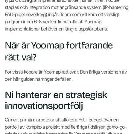
typiskt utdragna implementationstider, särskilt när moduler
staplas och integration mot angränsande system (IP-hantering,
FoU-pipelineverktyg) ingår. Team som vill köra ett verkligt
program inom 6–8 veckor finner ofta att Yoomap-
implementationer behöver en längre uppstartsbana.
När är Yoomap fortfarande
rätt val?
För vissa köpare är Yoomap rätt svar. Den ärliga versionen av
den här guiden namnger de fallen.
Ni hanterar en strategisk
innovationsportfölj
Om ert primära arbete är att allokera FoU-budget över en
portfölj av komplexa projekt med fleråriga tidslinjer, go/no-go-