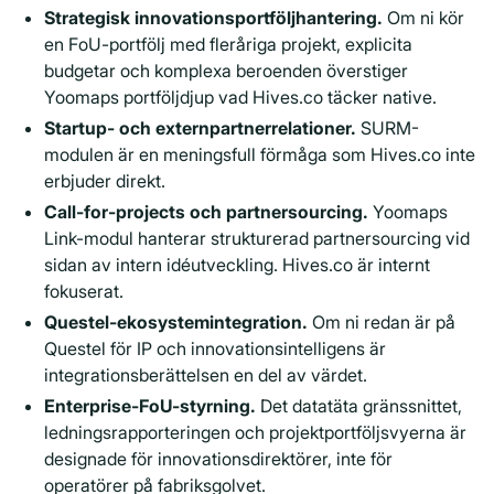
Strategisk innovationsportföljhantering.
Om ni kör
en FoU-portfölj med fleråriga projekt, explicita
budgetar och komplexa beroenden överstiger
Yoomaps portföljdjup vad Hives.co täcker native.
Startup- och externpartnerrelationer.
SURM-
modulen är en meningsfull förmåga som Hives.co inte
erbjuder direkt.
Call-for-projects och partnersourcing.
Yoomaps
Link-modul hanterar strukturerad partnersourcing vid
sidan av intern idéutveckling. Hives.co är internt
fokuserat.
Questel-ekosystemintegration.
Om ni redan är på
Questel för IP och innovationsintelligens är
integrationsberättelsen en del av värdet.
Enterprise-FoU-styrning.
Det datatäta gränssnittet,
ledningsrapporteringen och projektportföljsvyerna är
designade för innovationsdirektörer, inte för
operatörer på fabriksgolvet.