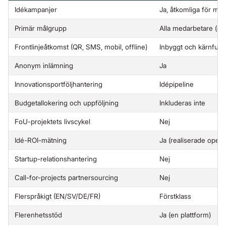
Idékampanjer
Ja, åtkomliga för me
Primär målgrupp
Alla medarbetare (org
Frontlinjeåtkomst (QR, SMS, mobil, offline)
Inbyggt och kärnfunk
Anonym inlämning
Ja
Innovationsportföljhantering
Idépipeline
Budgetallokering och uppföljning
Inkluderas inte
FoU-projektets livscykel
Nej
Idé-ROI-mätning
Ja (realiserade opera
Startup-relationshantering
Nej
Call-for-projects partnersourcing
Nej
Flerspråkigt (EN/SV/DE/FR)
Förstklass
Flerenhetsstöd
Ja (en plattform)