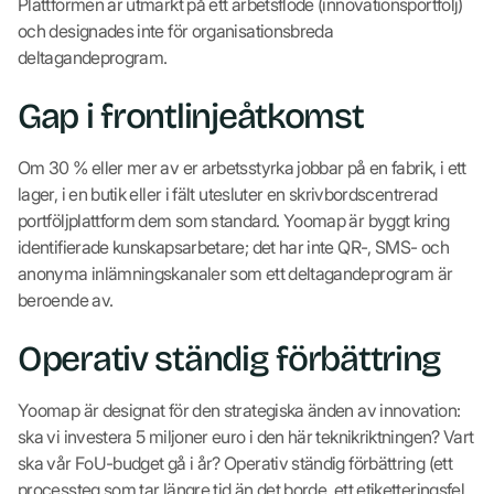
Plattformen är utmärkt på ett arbetsflöde (innovationsportfölj)
och designades inte för organisationsbreda
deltagandeprogram.
Gap i frontlinjeåtkomst
Om 30 % eller mer av er arbetsstyrka jobbar på en fabrik, i ett
lager, i en butik eller i fält utesluter en skrivbordscentrerad
portföljplattform dem som standard. Yoomap är byggt kring
identifierade kunskapsarbetare; det har inte QR-, SMS- och
anonyma inlämningskanaler som ett deltagandeprogram är
beroende av.
Operativ ständig förbättring
Yoomap är designat för den strategiska änden av innovation:
ska vi investera 5 miljoner euro i den här teknikriktningen? Vart
ska vår FoU-budget gå i år? Operativ ständig förbättring (ett
processteg som tar längre tid än det borde, ett etiketteringsfel