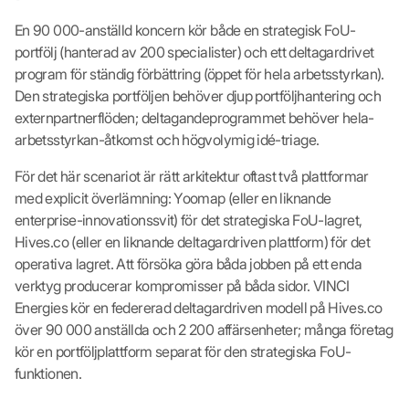
En 90 000-anställd koncern kör både en strategisk FoU-
portfölj (hanterad av 200 specialister) och ett deltagardrivet
program för ständig förbättring (öppet för hela arbetsstyrkan).
Den strategiska portföljen behöver djup portföljhantering och
externpartnerflöden; deltagandeprogrammet behöver hela-
arbetsstyrkan-åtkomst och högvolymig idé-triage.
För det här scenariot är rätt arkitektur oftast två plattformar
med explicit överlämning: Yoomap (eller en liknande
enterprise-innovationssvit) för det strategiska FoU-lagret,
Hives.co (eller en liknande deltagardriven plattform) för det
operativa lagret. Att försöka göra båda jobben på ett enda
verktyg producerar kompromisser på båda sidor. VINCI
Energies kör en federerad deltagardriven modell på Hives.co
över 90 000 anställda och 2 200 affärsenheter; många företag
kör en portföljplattform separat för den strategiska FoU-
funktionen.