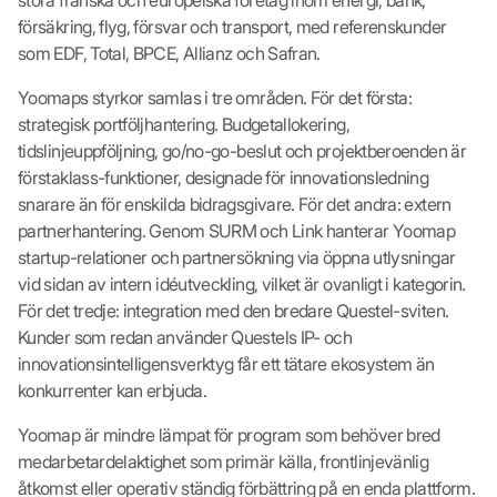
stora franska och europeiska företag inom energi, bank,
försäkring, flyg, försvar och transport, med referenskunder
som EDF, Total, BPCE, Allianz och Safran.
Yoomaps styrkor samlas i tre områden. För det första:
strategisk portföljhantering. Budgetallokering,
tidslinjeuppföljning, go/no-go-beslut och projektberoenden är
förstaklass-funktioner, designade för innovationsledning
snarare än för enskilda bidragsgivare. För det andra: extern
partnerhantering. Genom SURM och Link hanterar Yoomap
startup-relationer och partnersökning via öppna utlysningar
vid sidan av intern idéutveckling, vilket är ovanligt i kategorin.
För det tredje: integration med den bredare Questel-sviten.
Kunder som redan använder Questels IP- och
innovationsintelligensverktyg får ett tätare ekosystem än
konkurrenter kan erbjuda.
Yoomap är mindre lämpat för program som behöver bred
medarbetardelaktighet som primär källa, frontlinjevänlig
åtkomst eller operativ ständig förbättring på en enda plattform.