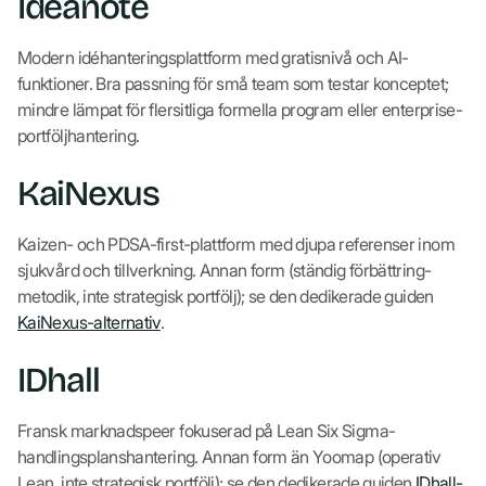
Ideanote
Modern idéhanteringsplattform med gratisnivå och AI-
funktioner. Bra passning för små team som testar konceptet;
mindre lämpat för flersitliga formella program eller enterprise-
portföljhantering.
KaiNexus
Kaizen- och PDSA-first-plattform med djupa referenser inom
sjukvård och tillverkning. Annan form (ständig förbättring-
metodik, inte strategisk portfölj); se den dedikerade guiden
KaiNexus-alternativ
.
IDhall
Fransk marknadspeer fokuserad på Lean Six Sigma-
handlingsplanshantering. Annan form än Yoomap (operativ
Lean, inte strategisk portfölj); se den dedikerade guiden
IDhall-