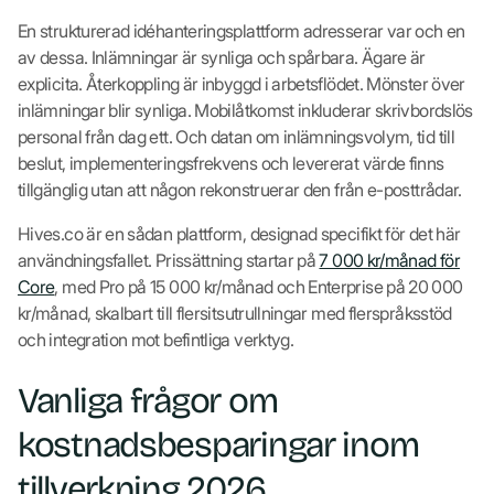
En strukturerad idéhanteringsplattform adresserar var och en
av dessa. Inlämningar är synliga och spårbara. Ägare är
explicita. Återkoppling är inbyggd i arbetsflödet. Mönster över
inlämningar blir synliga. Mobilåtkomst inkluderar skrivbordslös
personal från dag ett. Och datan om inlämningsvolym, tid till
beslut, implementeringsfrekvens och levererat värde finns
tillgänglig utan att någon rekonstruerar den från e-posttrådar.
Hives.co är en sådan plattform, designad specifikt för det här
användningsfallet. Prissättning startar på
7 000 kr/månad för
Core
, med Pro på 15 000 kr/månad och Enterprise på 20 000
kr/månad, skalbart till flersitsutrullningar med flerspråksstöd
och integration mot befintliga verktyg.
Vanliga frågor om
kostnadsbesparingar inom
tillverkning 2026