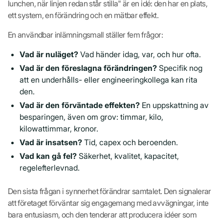
lunchen, när linjen redan står stilla" är en idé: den har en plats,
ett system, en förändring och en mätbar effekt.
En användbar inlämningsmall ställer fem frågor:
Vad är nuläget?
Vad händer idag, var, och hur ofta.
Vad är den föreslagna förändringen?
Specifik nog
att en underhålls- eller engineeringkollega kan rita
den.
Vad är den förväntade effekten?
En uppskattning av
besparingen, även om grov: timmar, kilo,
kilowattimmar, kronor.
Vad är insatsen?
Tid, capex och beroenden.
Vad kan gå fel?
Säkerhet, kvalitet, kapacitet,
regelefterlevnad.
Den sista frågan i synnerhet förändrar samtalet. Den signalerar
att företaget förväntar sig engagemang med avvägningar, inte
bara entusiasm, och den tenderar att producera idéer som