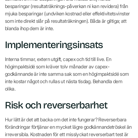
besparingar (resultaträknings-påverkan ni kan revidera) från
mjuka besparingar (undviken kostnad eller effektivitetsvinster
som inte direkt slår på resultaträkningen). Båda är giltiga; att
blanda ihop dem är inte.
Implementeringsinsats
Interna timmar, extern utgift, capex och tid till live. En
högimpaktsidé som kräver tolv månader av capex-
godkännande är inte samma sak som en högimpaktsidé som
inte kostar något och rullas ut nästa tisdag. Behandla dem
olika.
Risk och reverserbarhet
Hur lätt är det att backa om det inte fungerar? Reverserbara
förändringar förtjänar en mycket lägre godkännandetröskel än
irreversibla. Kostnaden för ett misslyckat reverserbart test är