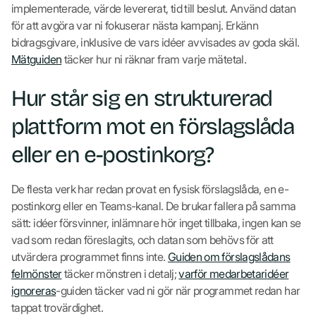
implementerade, värde levererat, tid till beslut. Använd datan
för att avgöra var ni fokuserar nästa kampanj. Erkänn
bidragsgivare, inklusive de vars idéer avvisades av goda skäl.
Mätguiden
täcker hur ni räknar fram varje mätetal.
Hur står sig en strukturerad
plattform mot en förslagslåda
eller en e-postinkorg?
De flesta verk har redan provat en fysisk förslagslåda, en e-
postinkorg eller en Teams-kanal. De brukar fallera på samma
sätt: idéer försvinner, inlämnare hör inget tillbaka, ingen kan se
vad som redan föreslagits, och datan som behövs för att
utvärdera programmet finns inte.
Guiden om förslagslådans
felmönster
täcker mönstren i detalj;
varför medarbetaridéer
ignoreras
-guiden täcker vad ni gör när programmet redan har
tappat trovärdighet.