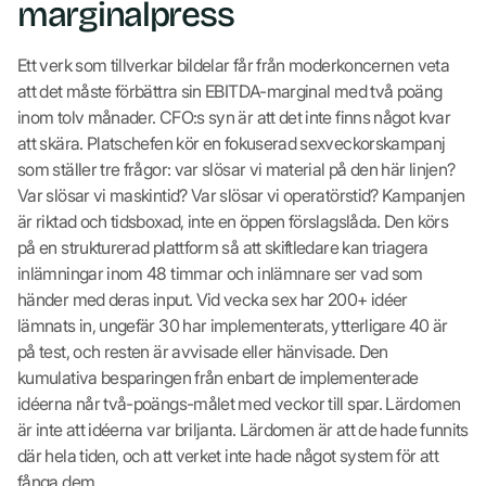
marginalpress
Ett verk som tillverkar bildelar får från moderkoncernen veta
att det måste förbättra sin EBITDA-marginal med två poäng
inom tolv månader. CFO:s syn är att det inte finns något kvar
att skära. Platschefen kör en fokuserad sexveckorskampanj
som ställer tre frågor: var slösar vi material på den här linjen?
Var slösar vi maskintid? Var slösar vi operatörstid? Kampanjen
är riktad och tidsboxad, inte en öppen förslagslåda. Den körs
på en strukturerad plattform så att skiftledare kan triagera
inlämningar inom 48 timmar och inlämnare ser vad som
händer med deras input. Vid vecka sex har 200+ idéer
lämnats in, ungefär 30 har implementerats, ytterligare 40 är
på test, och resten är avvisade eller hänvisade. Den
kumulativa besparingen från enbart de implementerade
idéerna når två-poängs-målet med veckor till spar. Lärdomen
är inte att idéerna var briljanta. Lärdomen är att de hade funnits
där hela tiden, och att verket inte hade något system för att
fånga dem.