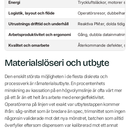
Energi
Tryckluftsläckor, motorer som
Logistik, layout och flöde
Operatörsresor, dubbelhanter
Utrustnings drifttid och underhåll
Reaktiva PM:er, dolda tidiga
Arbetsproduktivitet och ergonomi
Gång, dubbla datainmatningar
Kvalitet och omarbete
Återkommande defekter, slut
Materialslöseri och utbyte
Den enskilt största möjligheten i de flesta diskreta och
processverk är råmaterialsutbyte. En procentenhets
minskning av kassation på en högvolymslinje är ofta värt mer
på ett år än ett helt års arbete med energieffektivitet.
Operatörerna på linjen vet exakt var utbytestappen kommer
ifrån: såg-snittet som är bredare än spec, trimsnittet som ingen
någonsin validerade mot det nya mönstret, batchen som alltid
överfyller eftersom dispensern var kalibrerad mot ett annat