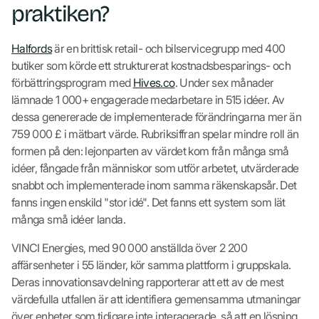
praktiken?
Halfords
är en brittisk retail- och bilservicegrupp med 400
butiker som körde ett strukturerat kostnadsbesparings- och
förbättringsprogram med
Hives.co
. Under sex månader
lämnade 1 000+ engagerade medarbetare in 515 idéer. Av
dessa genererade de implementerade förändringarna mer än
759 000 £ i mätbart värde. Rubriksiffran spelar mindre roll än
formen på den: lejonparten av värdet kom från många små
idéer, fångade från människor som utför arbetet, utvärderade
snabbt och implementerade inom samma räkenskapsår. Det
fanns ingen enskild "stor idé". Det fanns ett system som lät
många små idéer landa.
VINCI Energies, med 90 000 anställda över 2 200
affärsenheter i 55 länder, kör samma plattform i gruppskala.
Deras innovationsavdelning rapporterar att ett av de mest
värdefulla utfallen är att identifiera gemensamma utmaningar
över enheter som tidigare inte interagerade, så att en lösning