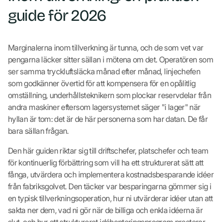
guide för 2026
Marginalerna inom tillverkning är tunna, och de som vet var
pengarna läcker sitter sällan i mötena om det. Operatören som
ser samma tryckluftsläcka månad efter månad, linjechefen
som godkänner övertid för att kompensera för en opålitlig
omställning, underhållsteknikern som plockar reservdelar från
andra maskiner eftersom lagersystemet säger "i lager" när
hyllan är tom: det är de här personerna som har datan. De får
bara sällan frågan.
Den här guiden riktar sig till driftschefer, platschefer och team
för kontinuerlig förbättring som vill ha ett strukturerat sätt att
fånga, utvärdera och implementera kostnadsbesparande idéer
från fabriksgolvet. Den täcker var besparingarna gömmer sig i
en typisk tillverkningsoperation, hur ni utvärderar idéer utan att
sakta ner dem, vad ni gör när de billiga och enkla idéerna är
slut, och hur ett strukturerat idéhanteringsprogram presterar