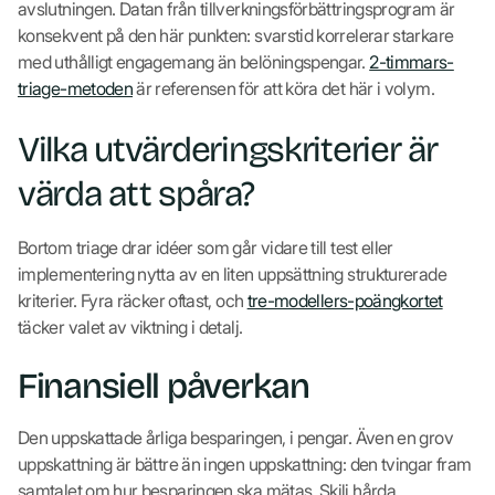
avslutningen. Datan från tillverkningsförbättringsprogram är
konsekvent på den här punkten: svarstid korrelerar starkare
med uthålligt engagemang än belöningspengar.
2-timmars-
triage-metoden
är referensen för att köra det här i volym.
Vilka utvärderingskriterier är
värda att spåra?
Bortom triage drar idéer som går vidare till test eller
implementering nytta av en liten uppsättning strukturerade
kriterier. Fyra räcker oftast, och
tre-modellers-poängkortet
täcker valet av viktning i detalj.
Finansiell påverkan
Den uppskattade årliga besparingen, i pengar. Även en grov
uppskattning är bättre än ingen uppskattning: den tvingar fram
samtalet om hur besparingen ska mätas. Skilj hårda