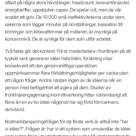
oftast på några stora hävstänger: headcount, leverantörsavtal,
energitariffer, uppskjuten capex. De spelar roll, men de når
snabbt ett golv. De 10 000 små ineffektiviteterna under dem,
sakerna som lägger minuter på omställningar, kassation till
körningar och kilowattimmar på mätaren, är osynliga på
koncernnivå. De är synliga för dem som utför arbetet.
Två fakta gör det konkret. Först: medarbetare i frontlinjen på ett
typiskt verk genererar idéer hela tiden, forskning visar
konsekvent att den genomsnittliga operatören
uppmärksammar flera förbättringsmöjligheter per vecka utan
att någon frågar. Andra: nästan ingen av de idéerna når en
person med befögenhet att agera på dem. Studier av
frontlinjeengagemang inom tillverkning hittar rutinmässigt att
färre än en av tio idéer någonsin tar sig förbi förmannens
skrivbord.
Kostnadsbesparingsfrågan för de flesta verk är alltså inte "har
vi idéer?". Frågan är: har vi ett system som omvandlar de idéer
som redan finns i medarbetarnas huvuden till implementerade