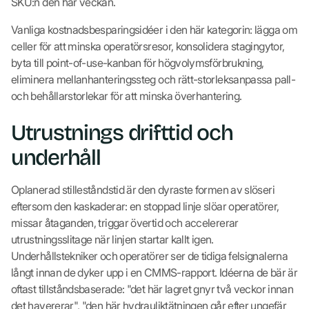
SKU:n den här veckan.
Vanliga kostnadsbesparingsidéer i den här kategorin: lägga om
celler för att minska operatörsresor, konsolidera stagingytor,
byta till point-of-use-kanban för högvolymsförbrukning,
eliminera mellanhanteringssteg och rätt-storleksanpassa pall-
och behållarstorlekar för att minska överhantering.
Utrustnings drifttid och
underhåll
Oplanerad stilleståndstid är den dyraste formen av slöseri
eftersom den kaskaderar: en stoppad linje slöar operatörer,
missar åtaganden, triggar övertid och accelererar
utrustningsslitage när linjen startar kallt igen.
Underhållstekniker och operatörer ser de tidiga felsignalerna
långt innan de dyker upp i en CMMS-rapport. Idéerna de bär är
oftast tillståndsbaserade: "det här lagret gnyr två veckor innan
det havererar", "den här hydrauliktätningen går efter ungefär