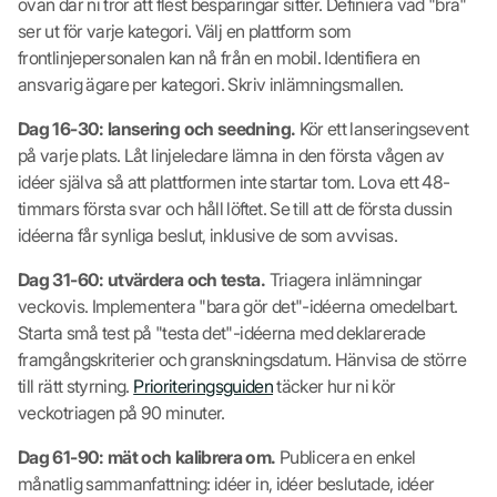
ovan där ni tror att flest besparingar sitter. Definiera vad "bra"
ser ut för varje kategori. Välj en plattform som
frontlinjepersonalen kan nå från en mobil. Identifiera en
ansvarig ägare per kategori. Skriv inlämningsmallen.
Dag 16-30: lansering och seedning.
Kör ett lanseringsevent
på varje plats. Låt linjeledare lämna in den första vågen av
idéer själva så att plattformen inte startar tom. Lova ett 48-
timmars första svar och håll löftet. Se till att de första dussin
idéerna får synliga beslut, inklusive de som avvisas.
Dag 31-60: utvärdera och testa.
Triagera inlämningar
veckovis. Implementera "bara gör det"-idéerna omedelbart.
Starta små test på "testa det"-idéerna med deklarerade
framgångskriterier och granskningsdatum. Hänvisa de större
till rätt styrning.
Prioriteringsguiden
täcker hur ni kör
veckotriagen på 90 minuter.
Dag 61-90: mät och kalibrera om.
Publicera en enkel
månatlig sammanfattning: idéer in, idéer beslutade, idéer