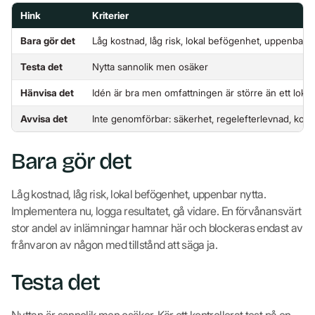
Hink
Kriterier
Bara gör det
Låg kostnad, låg risk, lokal befögenhet, uppenbar n
Testa det
Nytta sannolik men osäker
Hänvisa det
Idén är bra men omfattningen är större än ett lokalt
Avvisa det
Inte genomförbar: säkerhet, regelefterlevnad, komm
Bara gör det
Låg kostnad, låg risk, lokal befögenhet, uppenbar nytta.
Implementera nu, logga resultatet, gå vidare. En förvånansvärt
stor andel av inlämningar hamnar här och blockeras endast av
frånvaron av någon med tillstånd att säga ja.
Testa det
Nyttan är sannolik men osäker. Kör ett kontrollerat test på en