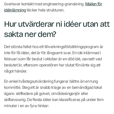
överlever kontakt med engineering-granskning.
Mallen för
idéinlämning
täcker hela strukturen.
Hur utvärderar ni idéer utan att
sakta ner dem?
Det största fellet hos ett tillverkningsförbättringsprogram är
inte för få idéer, det är för långsamt svar. En idé inlämnad i
februari som får beslut i oktober är en död idé, oavsett vad
beslutet är, eftersom operatören har slutat förvänta sig att
något händer.
En enkel tvåstegsutvärdering fungerar bättre än en tung
kommitté. Steg ett är snabb triage av en bemändigad lokal
ägare: skiftledare på golvet, områdesingenjör eller
skiftansvarig. De flesta idéer kan klassificeras på under fem
minuter i en av fyra hinkar: