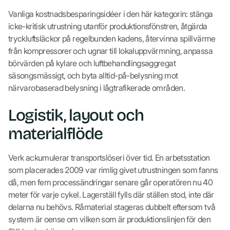
Vanliga kostnadsbesparingsidéer i den här kategorin: stänga
icke-kritisk utrustning utanför produktionsfönstren, åtgärda
tryckluftsläckor på regelbunden kadens, återvinna spillvärme
från kompressorer och ugnar till lokaluppvärmning, anpassa
börvärden på kylare och luftbehandlingsaggregat
säsongsmässigt, och byta alltid-på-belysning mot
närvarobaserad belysning i lågtrafikerade områden.
Logistik, layout och
materialflöde
Verk ackumulerar transportslöseri över tid. En arbetsstation
som placerades 2009 var rimlig givet utrustningen som fanns
då, men fem processändringar senare går operatören nu 40
meter för varje cykel. Lagerställ fylls där ställen stod, inte där
delarna nu behövs. Råmaterial stageras dubbelt eftersom två
system är oense om vilken som är produktionslinjen för den