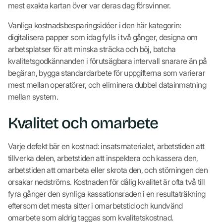
mest exakta kartan över var deras dag försvinner.
Vanliga kostnadsbesparingsidéer i den här kategorin:
digitalisera papper som idag fylls i två gånger, designa om
arbetsplatser för att minska sträcka och böj, batcha
kvalitetsgodkännanden i förutsägbara intervall snarare än på
begäran, bygga standardarbete för uppgifterna som varierar
mest mellan operatörer, och eliminera dubbel datainmatning
mellan system.
Kvalitet och omarbete
Varje defekt bär en kostnad: insatsmaterialet, arbetstiden att
tillverka delen, arbetstiden att inspektera och kassera den,
arbetstiden att omarbeta eller skrota den, och störningen den
orsakar nedströms. Kostnaden för dålig kvalitet är ofta två till
fyra gånger den synliga kassationsraden i en resultaträkning
eftersom det mesta sitter i omarbetstid och kundvänd
omarbete som aldrig taggas som kvalitetskostnad.