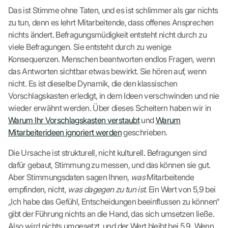
Das ist Stimme ohne Taten, und es ist schlimmer als gar nichts
zu tun, denn es lehrt Mitarbeitende, dass offenes Ansprechen
nichts ändert. Befragungsmüdigkeit entsteht nicht durch zu
viele Befragungen. Sie entsteht durch zu wenige
Konsequenzen. Menschen beantworten endlos Fragen, wenn
das Antworten sichtbar etwas bewirkt. Sie hören auf, wenn
nicht. Es ist dieselbe Dynamik, die den klassischen
Vorschlagskasten erledigt, in dem Ideen verschwinden und nie
wieder erwähnt werden. Über dieses Scheitern haben wir in
Warum Ihr Vorschlagskasten verstaubt
und
Warum
Mitarbeiterideen ignoriert werden
geschrieben.
Die Ursache ist strukturell, nicht kulturell. Befragungen sind
dafür gebaut, Stimmung zu messen, und das können sie gut.
Aber Stimmungsdaten sagen Ihnen,
was
Mitarbeitende
empfinden, nicht,
was dagegen zu tun ist
. Ein Wert von 5,9 bei
„Ich habe das Gefühl, Entscheidungen beeinflussen zu können“
gibt der Führung nichts an die Hand, das sich umsetzen ließe.
Also wird nichts umgesetzt, und der Wert bleibt bei 5,9. Wenn