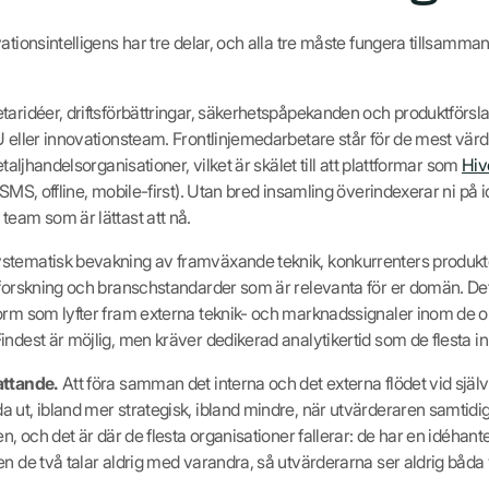
ationsintelligens har tre delar, och alla tre måste fungera tillsamm
aridéer, driftsförbättringar, säkerhetspåpekanden och produktförsl
 eller innovationsteam. Frontlinjemedarbetare står för de mest värde
etaljhandelsorganisationer, vilket är skälet till att plattformar som
Hiv
SMS, offline, mobile-first). Utan bred insamling överindexerar ni på 
team som är lättast att nå.
stematisk bevakning av framväxande teknik, konkurrenters produkte
 forskning och branschstandarder som är relevanta för er domän. De
orm som lyfter fram externa teknik- och marknadssignaler inom de o
indest är möjlig, men kräver dedikerad analytikertid som de flesta i
attande.
Att föra samman det interna och det externa flödet vid själ
 ut, ibland mer strategisk, ibland mindre, när utvärderaren samtid
en, och det är där de flesta organisationer fallerar: de har en idéhan
en de två talar aldrig med varandra, så utvärderarna ser aldrig båda