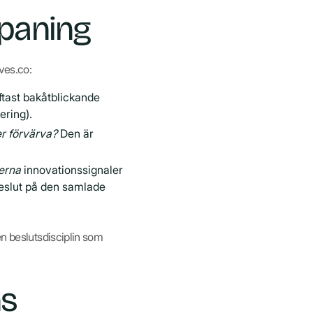
spaning
ves.co:
ftast bakåtblickande
ering).
er förvärva?
Den är
terna
innovationssignaler
beslut på den samlade
en beslutsdisciplin som
ns