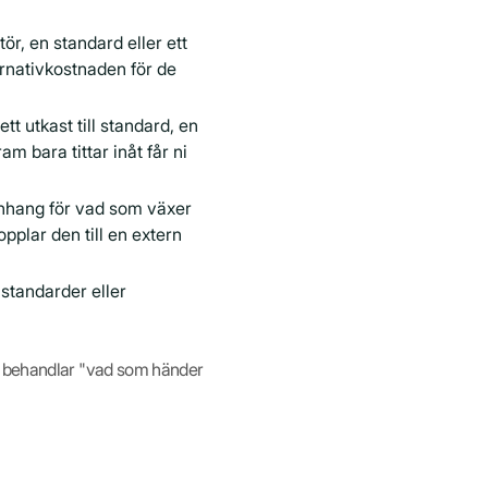
r, en standard eller ett
rnativkostnaden för de
tt utkast till standard, en
m bara tittar inåt får ni
nhang för vad som växer
pplar den till en extern
standarder eller
De behandlar "vad som händer