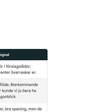
signal
ör i förslagslådor;
enter överraskar er.
éflöde; återkommande
r kunde vi ju bara ha
gonblick.
er, bra spaning, men de