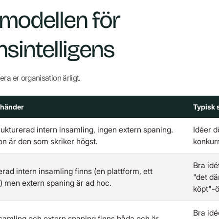
odellen för
nsintelligens
ra er organisation ärligt.
 händer
Typisk 
rukturerad intern insamling, ingen extern spaning.
Idéer d
on är den som skriker högst.
konkurr
Bra id
erad intern insamling finns (en plattform, ett
"det dä
 men extern spaning är ad hoc.
köpt"-ö
Bra idé
nsamling och extern spaning finns båda och är