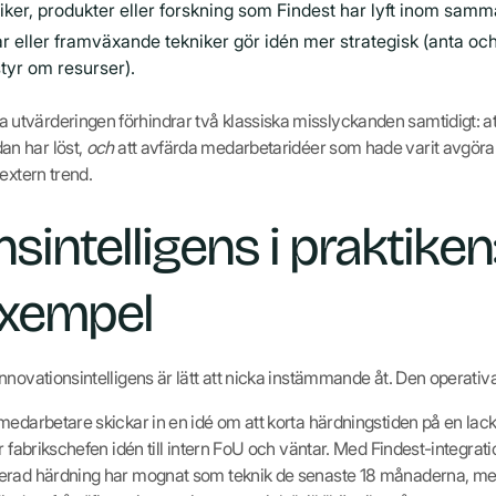
iker, produkter eller forskning som Findest har lyft inom sa
r eller framväxande tekniker gör idén mer strategisk (anta och
styr om resurser).
tvärderingen förhindrar två klassiska misslyckanden samtidigt: a
n har löst,
och
att avfärda medarbetaridéer som hade varit avgöran
extern trend.
sintelligens i praktiken:
xempel
novationsintelligens är lätt att nicka instämmande åt. Den operativa
edarbetare skickar in en idé om att korta härdningstiden på en lackl
r fabrikschefen idén till intern FoU och väntar. Med Findest-integrati
erad härdning har mognat som teknik de senaste 18 månaderna, me