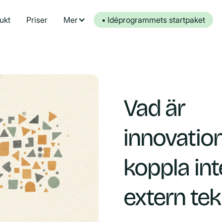
ukt
Priser
Mer
• Idéprogrammets startpaket
Vad är
innovation
koppla inte
extern tek