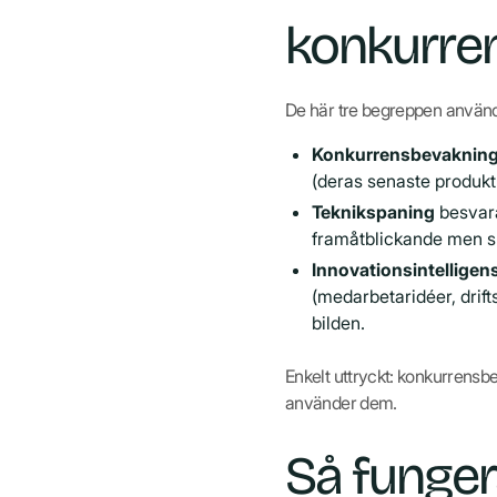
konkurre
De här tre begreppen används
Konkurrensbevaknin
(deras senaste produkt
Teknikspaning
besvara
framåtblickande men sma
Innovationsintelligen
(medarbetaridéer, drift
bilden.
Enkelt uttryckt: konkurrensbe
använder dem.
Så funger