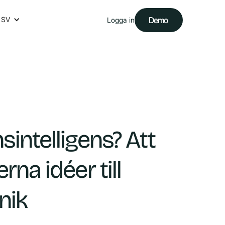
SV
Demo
Demo
Logga in
sintelligens? Att
rna idéer till
nik