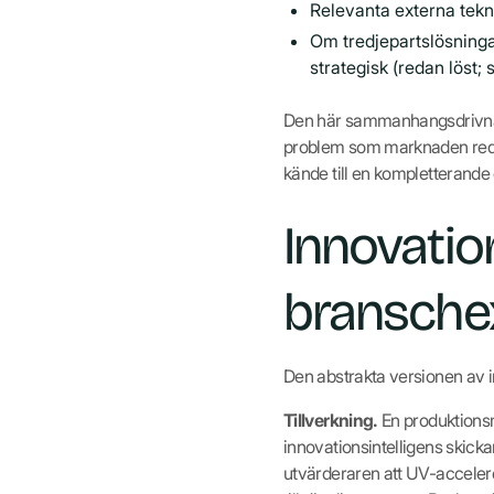
Relevanta externa tekn
Om tredjepartslösninga
strategisk (redan löst; 
Den här sammanhangsdrivna u
problem som marknaden reda
kände till en kompletterande 
Innovation
bransche
Den abstrakta versionen av in
Tillverkning.
En produktionsm
innovationsintelligens skicka
utvärderaren att UV-acceler