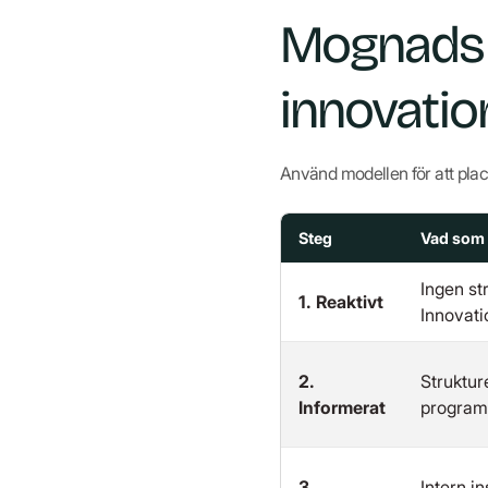
Mognadsm
innovatio
Använd modellen för att place
Steg
Vad som
Ingen st
1. Reaktivt
Innovati
2.
Struktur
Informerat
program)
3.
Intern i