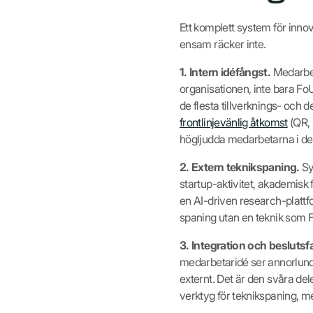
Ett komplett system för innov
ensam räcker inte.
1. Intern idéfångst.
Medarbet
organisationen, inte bara FoU
de flesta tillverknings- och d
frontlinjevänlig åtkomst
(QR, 
högljudda medarbetarna i de 
2. Extern teknikspaning.
Sy
startup-aktivitet, akademisk
en AI-driven research-plattf
spaning utan en teknik som F
3. Integration och beslutsf
medarbetaridé ser annorlunda
externt. Det är den svåra del
verktyg för teknikspaning, m