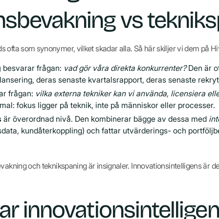
nsbevakning vs teknik
 ofta som synonymer, vilket skadar alla. Så här skiljer vi dem på Hi
g
besvarar frågan:
vad gör våra direkta konkurrenter?
Den är o
lansering, deras senaste kvartalsrapport, deras senaste rekryt
r frågan:
vilka externa tekniker kan vi använda, licensiera ell
l: fokus ligger på teknik, inte på människor eller processer.
s
är överordnad nivå. Den kombinerar bägge av dessa med
in
sdata, kundåterkoppling) och fattar utvärderings- och portfölj
vakning och teknikspaning är insignaler. Innovationsintelligens är d
ar innovationsintellige