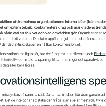
raktiken att kombinera organisationens interna idéer (från medar
 om extern teknik, konkurrenters drag och marknadens trender,
å både vad ert folk vet och vad omvärlden gör.
Organisationer s
rar inte i ett vakuum. De slutar uppfinna hjul som redan finns, upptä
U där det faktiskt skapar en hållbar konkurrensfördel.
innovationsintelligens är, hur det fungerar, hur Hives.co och
Findest
r teknik-, IP- och materialspaning, tillsammans gör det operativt, och
i dag eller bara låtsas.
ovationsintelligens spel
 misslyckas på samma sätt. De samlar in idéer, kör dem genom ett 
t. Det de inte gör är att ställa den fråga som spelar mest roll:
finns 
rn medvetenhet hamnar organisationer förutsägbart i fyra fällor: