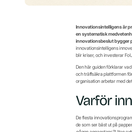
Innovationsintelligens är p
en systematisk medvetenhet
innovationsbeslut bygger p
innovationsintelligens innove
blir kriser, och investerar Fo
Den här guiden förklarar vad 
och träffsäkra plattformen fö
organisation arbetar med det 
Varför inn
De flesta innovationsprogram
de som ser bäst ut på pappere
någon annanstans?
Utan exte