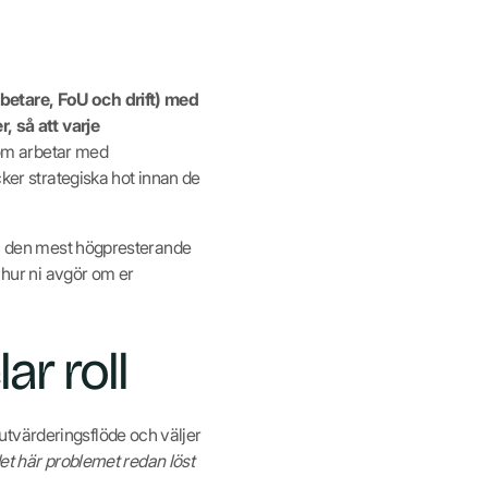
betare, FoU och drift) med
 så att varje
om arbetar med
cker strategiska hot innan de
, den mest högpresterande
 hur ni avgör om er
ar roll
utvärderingsflöde och väljer
det här problemet redan löst