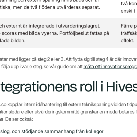
två kon
iska, men de två flödena utvärderas separat.
enskilt 
och externt är integrerade i utvärderingslagret.
Färre p
é scoras med båda vyerna. Portföljbeslut fattas på
träffsäk
ade bilden.
effekt.
tar med ligger på steg 2 eller 3. Att flytta sig till steg 4 är där innov
 följa upp i varje steg, se vår guide om att
mäta ett innovationsprog
tegrationens roll i Hive
.co kopplar intern idéhantering till extern teknikspaning vid den tidp
tionsledare eller utvärderingskommitté granskar en medarbetares fö
a. De ser också:
slog, och stödjande sammanhang från kollegor.