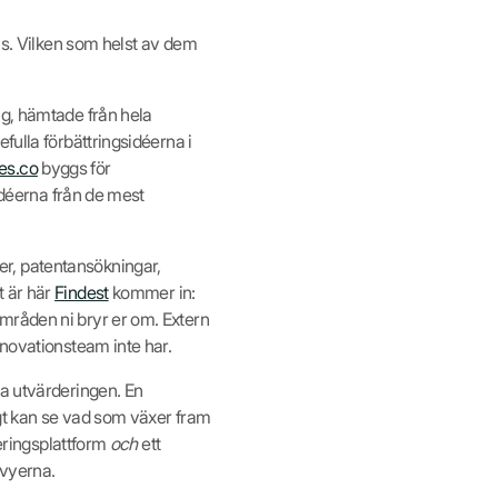
ans. Vilken som helst av dem
ag, hämtade från hela
fulla förbättringsidéerna i
es.co
byggs för
idéerna från de mest
r, patentansökningar,
t är här
Findest
kommer in:
mråden ni bryr er om. Extern
nnovationsteam inte har.
va utvärderingen. En
igt kan se vad som växer fram
teringsplattform
och
ett
 vyerna.