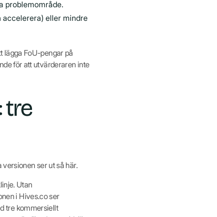
mma problemområde.
 accelerera) eller mindre
tt lägga FoU-pengar på
de för att utvärderaren inte
 tre
 versionen ser ut så här.
inje. Utan
onen i Hives.co ser
d tre kommersiellt