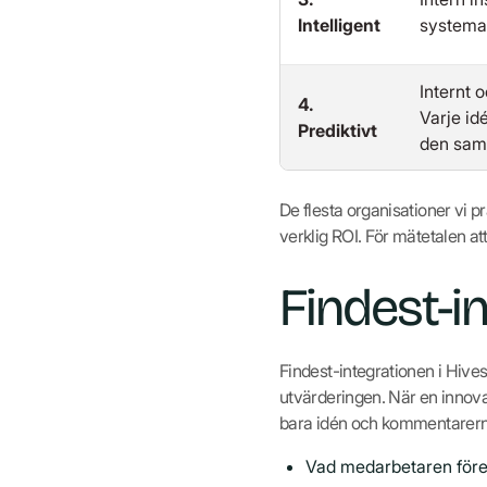
Intelligent
systemat
Internt 
4.
Varje id
Prediktivt
den saml
De flesta organisationer vi pra
verklig ROI. För mätetalen att
Findest-in
Findest-integrationen i Hives
utvärderingen. När en innova
bara idén och kommentarern
Vad medarbetaren före