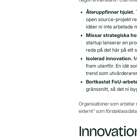
Återuppfinner hjulet.
T
open source-projekt re
idéer ni inte arbetade 
Missar strategiska ho
startup lanserar en pro
reda på det här på ett 
Isolerad innovation.
M
fram utanför. En idé so
trend som utvärderaren 
Bortkastat FoU-arbet
gränssnitt, så det ni b
Organisationer som arbetar 
externt" som förstaklassdata 
Innovatio