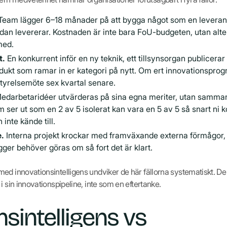
eam lägger 6–18 månader på att bygga något som en leverantö
dan levererar. Kostnaden är inte bara FoU-budgeten, utan alte
med.
t.
En konkurrent inför en ny teknik, ett tillsynsorgan publicerar e
dukt som ramar in er kategori på nytt. Om ert innovationsprogra
styrelsemöte sex kvartal senare.
edarbetaridéer utvärderas på sina egna meriter, utan samma
m ser ut som en 2 av 5 isolerat kan vara en 5 av 5 så snart ni ko
inte kände till.
e.
Interna projekt krockar med framväxande externa förmågor, 
ygger behöver göras om så fort det är klart.
med innovationsintelligens undviker de här fällorna systematiskt. 
i sin innovationspipeline, inte som en eftertanke.
nsintelligens vs