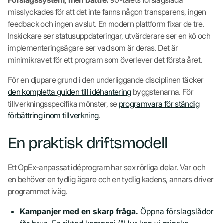
Förslagssystem, men bättre.
90-talets förslagslåda
misslyckades för att det inte fanns någon transparens, ingen
feedback och ingen avslut. En modern plattform fixar de tre.
Inskickare ser statusuppdateringar, utvärderare ser en kö och
implementeringsägare ser vad som är deras. Det är
minimikravet för ett program som överlever det första året.
För en djupare grund i den underliggande disciplinen täcker
den kompletta guiden till idéhantering
byggstenarna. För
tillverkningsspecifika mönster, se
programvara för ständig
förbättring inom tillverkning
.
En praktisk driftsmodell
Ett OpEx-anpassat idéprogram har sex rörliga delar. Var och
en behöver en tydlig ägare och en tydlig kadens, annars driver
programmet iväg.
Kampanjer med en skarp fråga.
Öppna förslagslådor