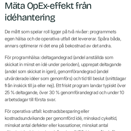
Mäta OpEx-effekt från
idéhantering
De mått som spelar roll ligger på två nivåer: programmets
egen hälsa och de operativa utfall det levererar. Spåra båda,
annars optimerar ni det ena på bekostnad av det andra.
För programhälsa: deltagandegrad (andel anställda som
skickat in minst en idé under perioden), upprepat deltagande
(andel som skickat in igen), genomförandegrad (andel
utvärderade idéer som genomförs) och tid till beslut (snittdagar
från inskick till ja eller nej). Ett friskt program landar typiskt över
25 % deltagande, över 30 % genomförandegrad och under 10
arbetsdagar till första svar.
För operativa utfall: kostnadsbesparing eller
kostnadsundvikande per genomförd idé, minskad cykeltid,
minskat antal defekter eller kassationer, minskat antal