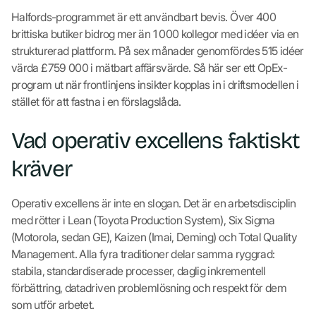
Halfords-programmet är ett användbart bevis. Över 400
brittiska butiker bidrog mer än 1 000 kollegor med idéer via en
strukturerad plattform. På sex månader genomfördes 515 idéer
värda £759 000 i mätbart affärsvärde. Så här ser ett OpEx-
program ut när frontlinjens insikter kopplas in i driftsmodellen i
stället för att fastna i en förslagslåda.
Vad operativ excellens faktiskt
kräver
Operativ excellens är inte en slogan. Det är en arbetsdisciplin
med rötter i Lean (Toyota Production System), Six Sigma
(Motorola, sedan GE), Kaizen (Imai, Deming) och Total Quality
Management. Alla fyra traditioner delar samma ryggrad:
stabila, standardiserade processer, daglig inkrementell
förbättring, datadriven problemlösning och respekt för dem
som utför arbetet.