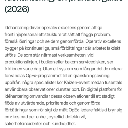
(2026)
Idéhantering driver operativ excellens genom att ge
frontlinjepersonal ett strukturerat sätt att flagga problem,
föreslå lösningar och se dem genomförda. Operativ excellens
bygger på kontinuerliga, små förbättringar där arbetet faktiskt
utförs. De som står närmast verksamheten, vid
produktionslinjen, i butiken eller bakom servicedisken, ser
friktionen varje dag. Utan ett system som fångar det de noterar
förvandlas OpEx-programmet till en granskningsövning
uppifrån: några specialister kör Kaizen-event medan tusentals
användbara observationer dunstar bort. En digital plattform för
idéhantering omvandlar dessa observationer till ett stadigt
flöde av utvärderade, prioriterade och genomförda
förbättringar som rör sig i de mått OpEx-ledare faktiskt bryr sig
om: kostnad per enhet, cykeltid, defektnivå,
säkerhetsincidenter och kundnöjdhet.