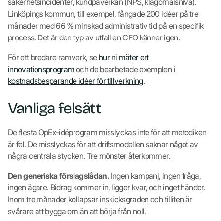
säkerhetsincidenter, kundpåverkan (NPS, klagomålsnivå).
Linköpings kommun, till exempel, fångade 200 idéer på tre
månader med 66 % minskad administrativ tid på en specifik
process. Det är den typ av utfall en CFO känner igen.
För ett bredare ramverk, se
hur ni mäter ert
innovationsprogram
och de bearbetade exemplen i
kostnadsbesparande idéer för tillverkning
.
Vanliga felsätt
De flesta OpEx-idéprogram misslyckas inte för att metodiken
är fel. De misslyckas för att driftsmodellen saknar något av
några centrala stycken. Tre mönster återkommer.
Den generiska förslagslådan.
Ingen kampanj, ingen fråga,
ingen ägare. Bidrag kommer in, ligger kvar, och inget händer.
Inom tre månader kollapsar inskicksgraden och tilliten är
svårare att bygga om än att börja från noll.