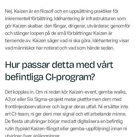
Nej. Kaizen är en filosofi och en uppsättning praktiker för
inkrementell förbättring. Idéhantering är infrastrukturen som
gör Kaizen skalbar: den fångar, dirigerar, utvärderar, genomför
och stänger loopen på de små förbättringar Kaizen är
beroende av. Kaizen säger vad ni ska göra. Idéhantering visar
vad människor har noterat och vad som hände sedan.
Hur passar detta med vårt
befintliga CI-program?
Det kopplas in. Om ni redan kör Kaizen-event, gemba walks,
A3:or eller Six Sigma-projekt matar plattformen dem med
frontlinjeobservationer och lagrar deras utfall. Ni ersätter inte
ert CI-team; ni ger dem mer signal och ett arbetande minne.
De flesta utrullningar börjar med att digitalisera en befintlig
rutin (typiskt Kaizen-fångst eller gemba-uppföljning) innan ni
utvidgar över anläggningar.