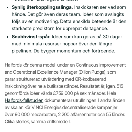
Synlig återkopplingsslinga.
Inskickaren ser vad som
hände. Det gör även deras team. Idéer som avslagits
följs av en motivering. Detta enskilda beteende är den
starkaste prediktorn för upprepat deltagande.
Snabbvinst-spår.
Idéer som kan göras på 30 dagar
med minimala resurser hoppar över den längre
pipelinen. De bygger momentum och förtroende.
Halfords kör denna modell under en Continuous Improvement
and Operational Excellence Manager (Dillon Pudge), som
parar strukturerad utvärdering med QR-kodbaserad
inskickning över hela butiksbeståndet. Resultatet är, igen, 515
genomförda idéer värda £759 000 på sex månader. Hela
Halfords-fallstudien
dokumenterar utrullningen. I andra änden
av skalan kör VINCI Energies decentraliserade kampanjer
över 90 000 medarbetare, 2 200 affärsenheter och 55 länder.
Olika storlek, samma driftsmodell.