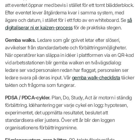
att eventet öppnar med bevis i stället för ett tomt blädderblock.
Efter eventet lever åtgärderna kvar i samma system, med
ägare och datum, i stället för i ett foto av en whiteboard. Se
så
digitaliserar ni er kaizen-process
för de praktiska stegen.
Gemba walks.
Ledare som går golvet letar efter slöseri,
avvikelser från standardarbete och förbättringsmöjligheter.
När operatörer kan släppa in idéer i plattformen via en QR-kod
vid arbetsstationen blir gemba walken en tvåvägsdialog:
ledare ser vad personalen redan har flaggat, personalen ser
ledare svara på deras input. Vår
gemba walk-checklista
täcker
takten och frågorna som fungerar.
PDSA / PDCA-cykler.
Plan, Do, Study, Act är motorn i ständig
förbättring. Idéhantering ger varje cykel en logg: hypotesen,
experimentet, det uppmätta resultatet, beslutet att
standardisera eller justera. Över ett år blir den loggen
organisationens förbättringsminne.