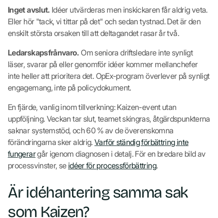
Inget avslut.
Idéer utvärderas men inskickaren får aldrig veta.
Eller hör "tack, vi tittar på det" och sedan tystnad. Det är den
enskilt största orsaken till att deltagandet rasar år två.
Ledarskapsfrånvaro.
Om seniora driftsledare inte synligt
läser, svarar på eller genomför idéer kommer mellanchefer
inte heller att prioritera det. OpEx-program överlever på synligt
engagemang, inte på policydokument.
En fjärde, vanlig inom tillverkning: Kaizen-event utan
uppföljning. Veckan tar slut, teamet skingras, åtgärdspunkterna
saknar systemstöd, och 60 % av de överenskomna
förändringarna sker aldrig.
Varför ständig förbättring inte
fungerar
går igenom diagnosen i detalj. För en bredare bild av
processvinster, se
idéer för processförbättring
.
Är idéhantering samma sak
som Kaizen?