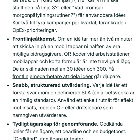
får brus. En riktad kampanj ("Hur kan vi minska
ställtiden på linje 3?" eller "Vad bromsar
morgonpåfyllningsrutinen?") får användbara idéer.
Kör två till fyra kampanjer per kvartal, förankrade i
OpEx-prioriteringar.
Frontlinjeåtkomst.
Om en idé tar mer än två minuter
att skicka in på en mobil tappar ni hälften av era
möjliga bidragsgivare. QR-koder vid arbetsstationer,
mobilappar och korta formulär är inte trevliga tillägg.
De är skillnaden mellan 30 idéer och 300.
Få
frontlinjemedarbetare att dela idéer
går djupare.
Snabb, strukturerad utvärdering.
Varje idé får ett
första svar inom en definierad SLA (en arbetsvecka är
en rimlig standard). Använd ett enkelt rutnät för effekt
mot insats, med en CI- eller driftsledare som
namngiven utvärderare.
Tydligt ägarskap för genomförande.
Godkända
idéer får en ägare, ett deadline och en budgetpost.
"Godkänd" utan ägare är teater.