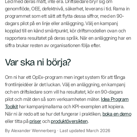
Led med deras mått, inte era. Driftsledare bryr sig om
genomflöde, OEE, defektnivå, säkerhet, leverans i tid. Rama in
programmet som ett sätt att flytta dessa siffror, med en 90-
dagars pilot på en linje eller anläggning. Välj en kampanj
kopplad till en känd smärtpunkt, kör driftsmodellen ovan och
rapportera resultatet på deras språk. När en anläggning har en
siffra brukar resten av organisationen följa efter.
Var ska ni börja?
Om ni har ett OpEx-program men inget system för att fånga
frontlinjeidéer är det luckan. Välj en anläggning, en kampanj
och en driftsledare som vill ha resultatet, kör en 90-dagars
pilot och mät den så som verksamheten mäter.
Idea Program
Toolkit
har kampanjmallarna och KPI-exemplen att kopiera.
När ni är redo att se hur det fungerar i praktiken,
boka en demo
eller titta på
priser
och
produktöversikten
.
By Alexander Wennerberg · Last updated March 2026