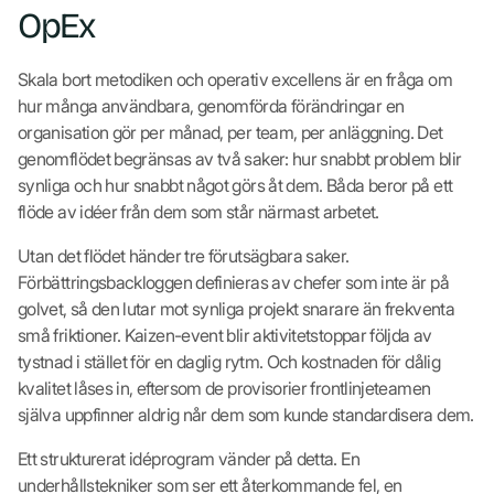
OpEx
Skala bort metodiken och operativ excellens är en fråga om
hur många användbara, genomförda förändringar en
organisation gör per månad, per team, per anläggning. Det
genomflödet begränsas av två saker: hur snabbt problem blir
synliga och hur snabbt något görs åt dem. Båda beror på ett
flöde av idéer från dem som står närmast arbetet.
Utan det flödet händer tre förutsägbara saker.
Förbättringsbackloggen definieras av chefer som inte är på
golvet, så den lutar mot synliga projekt snarare än frekventa
små friktioner. Kaizen-event blir aktivitetstoppar följda av
tystnad i stället för en daglig rytm. Och kostnaden för dålig
kvalitet låses in, eftersom de provisorier frontlinjeteamen
själva uppfinner aldrig når dem som kunde standardisera dem.
Ett strukturerat idéprogram vänder på detta. En
underhållstekniker som ser ett återkommande fel, en