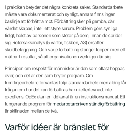
I praktiken betyder det några konkreta saker. Standardarbete
måste vara dokumenterat och synligt, annars finns ingen
baslinje att förbättra mot. Förbättring sker på gemba, där
värdet skapas, inte i ett styrelserum. Problem görs synliga
tidigt, helst av personen som stöter på dem, innan de sprider
sig. Rotorsaksanalys (5 varför, fiskben, A3) ersätter
skuldbeläggning. Och varje förbättring stänger loopen med ett
mätbart resultat, så att organisationen verkligen lär sig.
Principen om respekt för människor är den som oftast hoppas
över, och det är den som bryter program. Om
frontlinjearbetare förväntas följa standardarbete men aldrig får
frågan om hur det kan förbättras har ni efterlevnad, inte
excellens. OpEx utan en idékanal är en instruktionsmanual. Ett
fungerande program för
medarbetardriven ständig förbättring
är skillnaden mellan de två.
Varför idéer är bränslet för