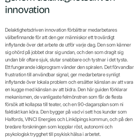
innovation
Delaktighetsdriven innovation förbättrar medarbetares
välbefinnande för att den ger människor ett trovärdigt
inflytande över det arbete de utför varje dag. Den som känner
sig ohörd på jobbet drar sig undan, och den som dragit sig
undan blir oftare sjuk, slutar snabbare och tystnar i det tysta.
Ett fungerande idéprogram vänder den spiralen. Det förvandlar
frustration till användbar signal, ger medarbetare synligt
inflytande över lokala problem och ersätter känslan av att vara
en kugge med känslan av att bidra. Den här guiden förklarar
mekanismen, de vanligaste felmönstren som får de flesta
försök att kollapsa till teater, och en 90-dagarsplan som ni
faktiskt kan köra. Den bygger på vad vi sett hos kunder som
Halfords, VINCI Energies och Linköpings kommun, och på den
bredare forskningen som kopplar röst, autonomi och
psykologisk trygghet till psykisk hälsa i arbetet.