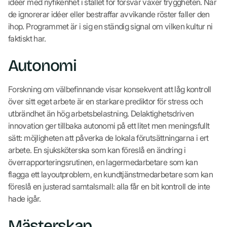
idéer med nyfikenhet i stället för försvar växer tryggheten. När
de ignorerar idéer eller bestraffar avvikande röster faller den
ihop. Programmet är i sig en ständig signal om vilken kultur ni
faktiskt har.
Autonomi
Forskning om välbefinnande visar konsekvent att låg kontroll
över sitt eget arbete är en starkare prediktor för stress och
utbrändhet än hög arbetsbelastning. Delaktighetsdriven
innovation ger tillbaka autonomi på ett litet men meningsfullt
sätt: möjligheten att påverka de lokala förutsättningarna i ert
arbete. En sjuksköterska som kan föreslå en ändring i
överrapporteringsrutinen, en lagermedarbetare som kan
flagga ett layoutproblem, en kundtjänstmedarbetare som kan
föreslå en justerad samtalsmall: alla får en bit kontroll de inte
hade igår.
Mästerskap