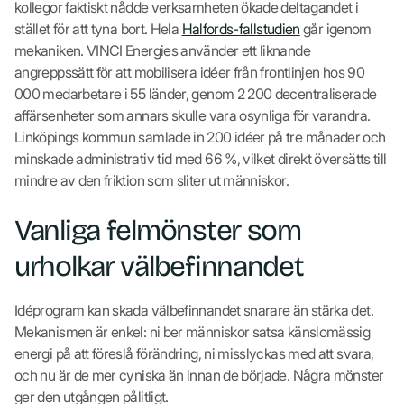
kollegor faktiskt nådde verksamheten ökade deltagandet i
stället för att tyna bort. Hela
Halfords-fallstudien
går igenom
mekaniken. VINCI Energies använder ett liknande
angreppssätt för att mobilisera idéer från frontlinjen hos 90
000 medarbetare i 55 länder, genom 2 200 decentraliserade
affärsenheter som annars skulle vara osynliga för varandra.
Linköpings kommun samlade in 200 idéer på tre månader och
minskade administrativ tid med 66 %, vilket direkt översätts till
mindre av den friktion som sliter ut människor.
Vanliga felmönster som
urholkar välbefinnandet
Idéprogram kan skada välbefinnandet snarare än stärka det.
Mekanismen är enkel: ni ber människor satsa känslomässig
energi på att föreslå förändring, ni misslyckas med att svara,
och nu är de mer cyniska än innan de började. Några mönster
ger den utgången pålitligt.