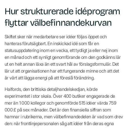
Hur strukturerade idéprogram
flyttar välbefinnandekurvan
Skiftet sker när medarbetare ser idéer följas öppet och
hanteras förutsägbart. En inskickad idé som får en
statusuppdatering inom en vecka, ett tydligt ja eller nej inom
en månad och ett synligt genomförande om den godkänns lär
ut en helt annan läxa än ett svart hål av förslagsformulär. Det
lär ut att organisationen har ett fungerande minne och att det
är värt att lägga energi på att föreslå förändring.
Halfords, den brittiska detaljhandelskedjan, körde
experimentet i stor skala. Över 400 butiker engagerade de
mer än 1 000 kollegor och genomförde 515 idéer värda 759
000 £ på sex månader. Det är den finansiella siffran som
hamnar i rubrikerna, men välbefinnandedelen är vad som drev
den: när frontlinjepersonalen såg att idéer från deras egna