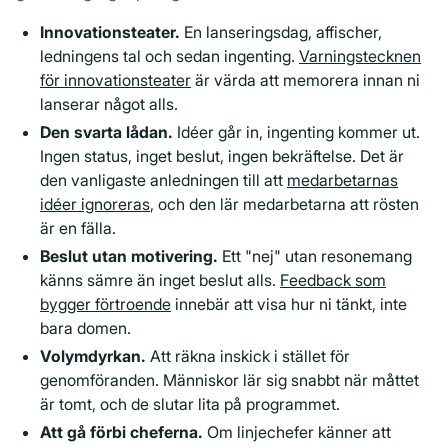
Innovationsteater.
En lanseringsdag, affischer,
ledningens tal och sedan ingenting.
Varningstecknen
för innovationsteater
är värda att memorera innan ni
lanserar något alls.
Den svarta lådan.
Idéer går in, ingenting kommer ut.
Ingen status, inget beslut, ingen bekräftelse. Det är
den vanligaste anledningen till att
medarbetarnas
idéer ignoreras
, och den lär medarbetarna att rösten
är en fälla.
Beslut utan motivering.
Ett "nej" utan resonemang
känns sämre än inget beslut alls.
Feedback som
bygger förtroende
innebär att visa hur ni tänkt, inte
bara domen.
Volymdyrkan.
Att räkna inskick i stället för
genomföranden. Människor lär sig snabbt när måttet
är tomt, och de slutar lita på programmet.
Att gå förbi cheferna.
Om linjechefer känner att