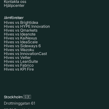
Kontakta oss
Hjälpcenter
Jämförelser
Hives vs Brightidea
Hives vs HYPE Innovation
Hives vs Qmarkets
Hives vs Ideanote
Hives vs KaiNexus
Hives vs IdeaScale
Hives vs Sideways 6
Hives vs Wazoku
Hives vs InnovationCast
Hives vs Vetter
Hives vs LeanSuite
Hives vs Fabrico
Hives vs KPI Fire
Stockholm 🇸🇪
Drottninggatan 61