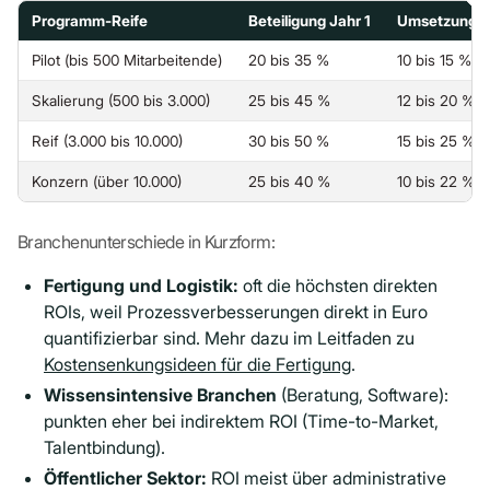
Programm-Reife
Beteiligung Jahr 1
Umsetzungs
Pilot (bis 500 Mitarbeitende)
20 bis 35 %
10 bis 15 %
Skalierung (500 bis 3.000)
25 bis 45 %
12 bis 20 %
Reif (3.000 bis 10.000)
30 bis 50 %
15 bis 25 %
Konzern (über 10.000)
25 bis 40 %
10 bis 22 %
Branchenunterschiede in Kurzform:
Fertigung und Logistik:
oft die höchsten direkten
ROIs, weil Prozessverbesserungen direkt in Euro
quantifizierbar sind. Mehr dazu im Leitfaden zu
Kostensenkungsideen für die Fertigung
.
Wissensintensive Branchen
(Beratung, Software):
punkten eher bei indirektem ROI (Time-to-Market,
Talentbindung).
Öffentlicher Sektor:
ROI meist über administrative