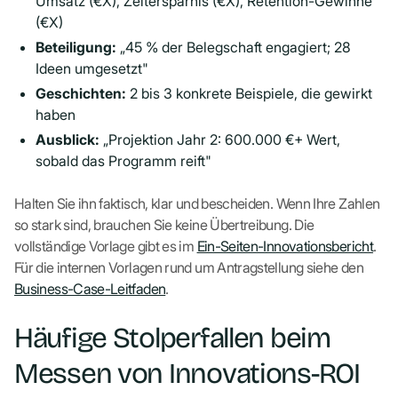
Umsatz (€X), Zeitersparnis (€X), Retention-Gewinne
(€X)
Beteiligung:
„45 % der Belegschaft engagiert; 28
Ideen umgesetzt"
Geschichten:
2 bis 3 konkrete Beispiele, die gewirkt
haben
Ausblick:
„Projektion Jahr 2: 600.000 €+ Wert,
sobald das Programm reift"
Halten Sie ihn faktisch, klar und bescheiden. Wenn Ihre Zahlen
so stark sind, brauchen Sie keine Übertreibung. Die
vollständige Vorlage gibt es im
Ein-Seiten-Innovationsbericht
.
Für die internen Vorlagen rund um Antragstellung siehe den
Business-Case-Leitfaden
.
Häufige Stolperfallen beim
Messen von Innovations-ROI