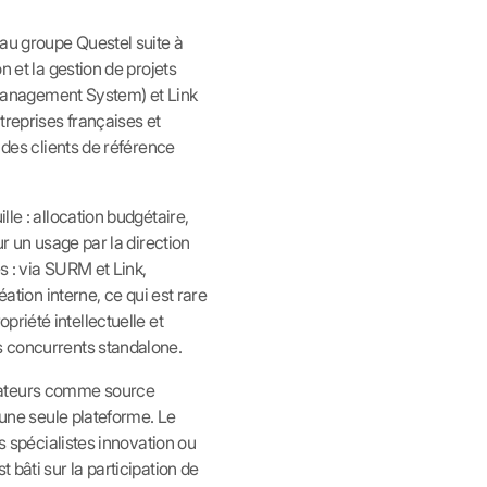
 au groupe Questel suite à
n et la gestion de projets
Management System) et Link
treprises françaises et
 des clients de référence
le : allocation budgétaire,
ur un usage par la direction
es : via SURM et Link,
éation interne, ce qui est rare
ropriété intellectuelle et
s concurrents standalone.
orateurs comme source
r une seule plateforme. Le
es spécialistes innovation ou
 bâti sur la participation de