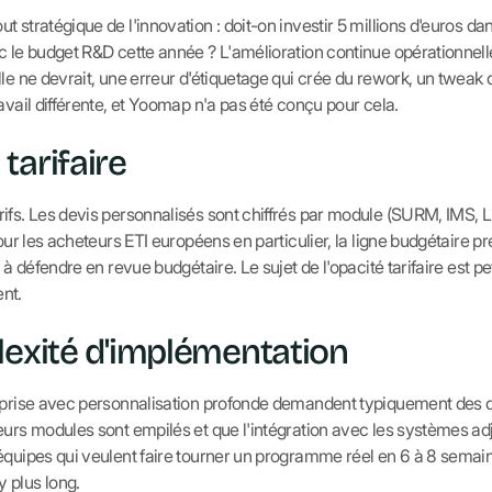
 stratégique de l'innovation : doit-on investir 5 millions d'euros dan
c le budget R&D cette année ? L'amélioration continue opérationnel
lle ne devrait, une erreur d'étiquetage qui crée du rework, un tweak
avail différente, et Yoomap n'a pas été conçu pour cela.
tarifaire
ifs. Les devis personnalisés sont chiffrés par module (SURM, IMS, L
our les acheteurs ETI européens en particulier, la ligne budgétaire prév
 à défendre en revue budgétaire. Le sujet de l'opacité tarifaire est p
nt.
lexité d'implémentation
reprise avec personnalisation profonde demandent typiquement des 
urs modules sont empilés et que l'intégration avec les systèmes adja
équipes qui veulent faire tourner un programme réel en 6 à 8 semai
plus long.