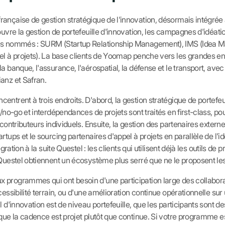
ançaise de gestion stratégique de l'innovation, désormais intégrée
ouvre la gestion de portefeuille d'innovation, les campagnes d'idéatio
les nommés : SURM (Startup Relationship Management), IMS (Idea 
el à projets). La base clients de Yoomap penche vers les grandes en
a banque, l'assurance, l'aérospatial, la défense et le transport, avec
anz et Safran.
ntrent à trois endroits. D'abord, la gestion stratégique de portefeuil
o/no-go et interdépendances de projets sont traités en first-class, po
 contributeurs individuels. Ensuite, la gestion des partenaires extern
tups et le sourcing partenaires d'appel à projets en parallèle de l'id
gration à la suite Questel : les clients qui utilisent déjà les outils de p
 Questel obtiennent un écosystème plus serré que ne le proposent le
 programmes qui ont besoin d'une participation large des collab
cessibilité terrain, ou d'une amélioration continue opérationnelle su
l d'innovation est de niveau portefeuille, que les participants sont d
que la cadence est projet plutôt que continue. Si votre programme est