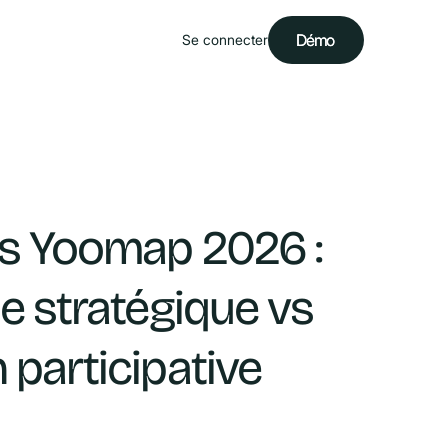
Démo
Démo
Se connecter
vs Yoomap 2026 :
le stratégique vs
 participative