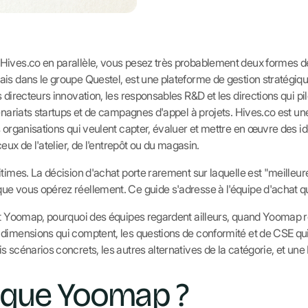
Hives.co en parallèle, vous pesez très probablement deux formes d
is dans le groupe Questel, est une plateforme de gestion stratégique
 directeurs innovation, les responsables R&D et les directions qui pil
tenariats startups et de campagnes d'appel à projets. Hives.co est u
s organisations qui veulent capter, évaluer et mettre en œuvre des 
ceux de l'atelier, de l'entrepôt ou du magasin.
times. La décision d'achat porte rarement sur laquelle est "meilleure"
e vous opérez réellement. Ce guide s'adresse à l'équipe d'achat qu
ent Yoomap, pourquoi des équipes regardent ailleurs, quand Yoomap 
 dimensions qui comptent, les questions de conformité et de CSE qu
 scénarios concrets, les autres alternatives de la catégorie, et une
 que Yoomap ?