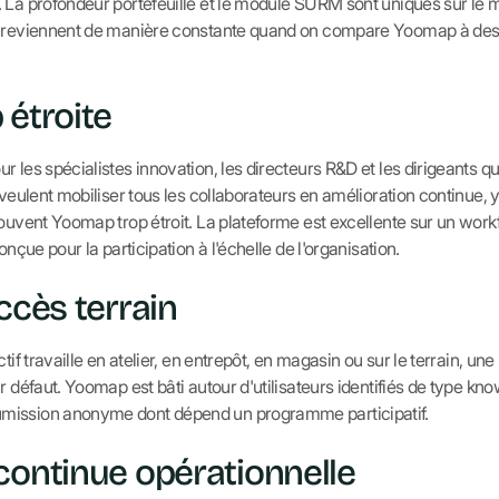
 La profondeur portefeuille et le module SURM sont uniques sur le
t reviennent de manière constante quand on compare Yoomap à des 
 étroite
 les spécialistes innovation, les directeurs R&D et les dirigeants qui
 veulent mobiliser tous les collaborateurs en amélioration continue, 
ouvent Yoomap trop étroit. La plateforme est excellente sur un workf
onçue pour la participation à l'échelle de l'organisation.
ccès terrain
tif travaille en atelier, en entrepôt, en magasin ou sur le terrain, une
r défaut. Yoomap est bâti autour d'utilisateurs identifiés de type know
mission anonyme dont dépend un programme participatif.
continue opérationnelle