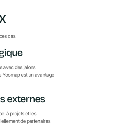
x
ces cas.
égique
es avec des jalons
 de Yoomap est un avantage
es externes
l à projets et les
iellement de partenaires