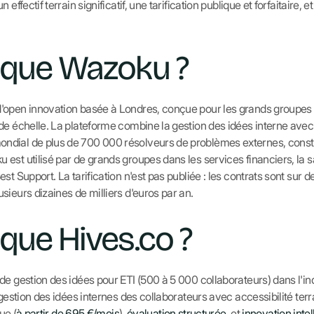
effectif terrain significatif, une tarification publique et forfaitaire,
 que Wazoku ?
d'open innovation basée à Londres, conçue pour les grands group
de échelle. La plateforme combine la gestion des idées interne avec
dial de plus de 700 000 résolveurs de problèmes externes, construi
st utilisé par de grands groupes dans les services financiers, la san
t Support. La tarification n'est pas publiée : les contrats sont sur de
ieurs dizaines de milliers d'euros par an.
 que Hives.co ?
e gestion des idées pour ETI (500 à 5 000 collaborateurs) dans l'indus
: gestion des idées internes des collaborateurs avec accessibilité t
ue (
à partir de 695 €/mois
),
évaluation structurée
, et
innovation inte