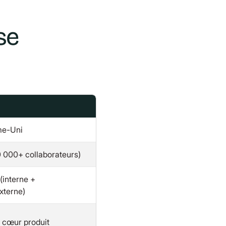
se
me-Uni
 000+ collaborateurs)
(interne +
xterne)
n cœur produit