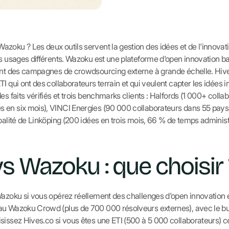
oku ? Les deux outils servent la gestion des idées et de l'innovatio
es usages différents. Wazoku est une plateforme d'open innovation 
tent des campagnes de crowdsourcing externe à grande échelle. Hiv
I qui ont des collaborateurs terrain et qui veulent capter les idées 
es faits vérifiés et trois benchmarks clients : Halfords (1 000+ col
 en six mois), VINCI Energies (90 000 collaborateurs dans 55 pays,
palité de Linköping (200 idées en trois mois, 66 % de temps administ
vs Wazoku : que choisir 
Wazoku si vous opérez réellement des challenges d'open innovation 
u Wazoku Crowd (plus de 700 000 résolveurs externes), avec le bud
sissez Hives.co si vous êtes une ETI (500 à 5 000 collaborateurs) ce