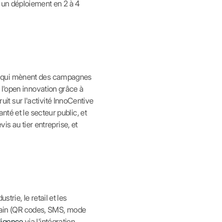
 et un déploiement en 2 à 4
es qui mènent des campagnes
 l'open innovation grâce à
t sur l'activité InnoCentive
té et le secteur public, et
vis au tier entreprise, et
trie, le retail et les
errain (QR codes, SMS, mode
lligence
via l'intégration