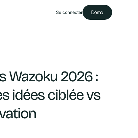
Démo
Démo
Se connecter
vs Wazoku 2026 :
s idées ciblée vs
vation