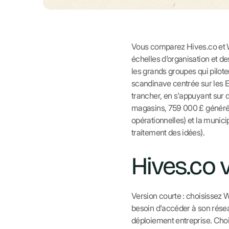
Vous comparez Hives.co et Waz
échelles d'organisation et d
les grands groupes qui pilo
scandinave centrée sur les ET
trancher, en s'appuyant sur d
magasins, 759 000 £ générés
opérationnelles) et la munici
traitement des idées).
Hives.co 
Version courte : choisissez 
besoin d'accéder à son résea
déploiement entreprise. Choi