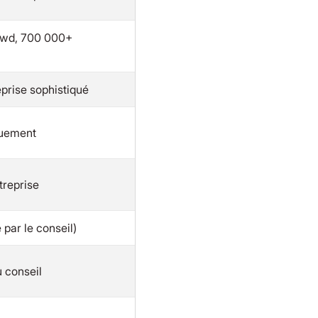
owd, 700 000+
eprise sophistiqué
quement
ntreprise
par le conseil)
u conseil