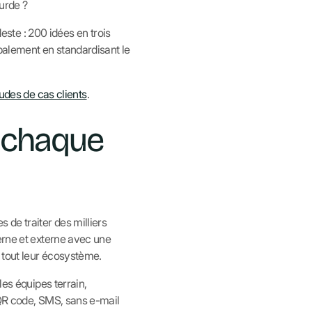
ourde ?
ste : 200 idées en trois
ipalement en standardisant le
udes de cas clients
.
e chaque
 de traiter des milliers
erne et externe avec une
 tout leur écosystème.
les équipes terrain,
(QR code, SMS, sans e-mail