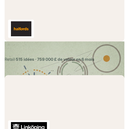
Halfords : 759 000 £ grâce aux idées
Retail
·
515 idées · 759 000 £ de valeur en 6 mois