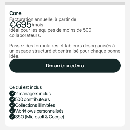
Core
Facturation annuelle, à partir de
€695
/mois
Idéal pour les équipes de moins de 500
collaborateurs.
Passez des formulaires et tableurs désorganisés à
un espace structuré et centralisé pour chaque bonne
idée.
Demander une démo
Demander une démo
Ce qui est inclus
2 managers inclus
500 contributeurs
Collections illimitées
Workflows personnalisés
SSO (Microsoft & Google)