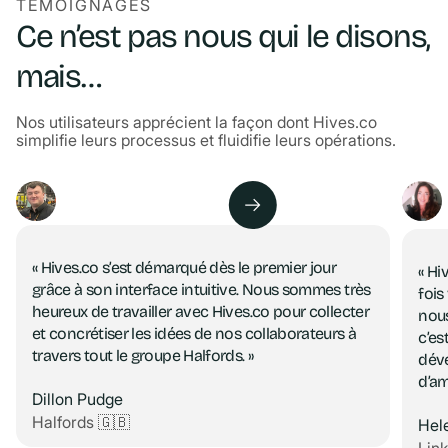
TÉMOIGNAGES
Ce n’est pas nous qui le disons,
mais…
Nos utilisateurs apprécient la façon dont Hives.co
simplifie leurs processus et fluidifie leurs opérations.
« Hives.co s’est démarqué dès le premier jour
« Hi
grâce à son interface intuitive. Nous sommes très
fois
heureux de travailler avec Hives.co pour collecter
nous
et concrétiser les idées de nos collaborateurs à
c’es
travers tout le groupe Halfords. »
dév
d’am
Dillon Pudge
Halfords 🇬🇧
Hel
Lin